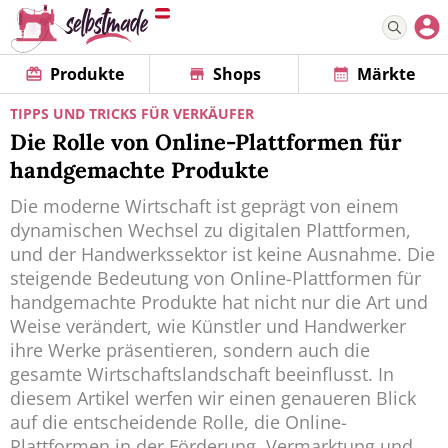
Produkte
Shops
Märkte
TIPPS UND TRICKS FÜR VERKÄUFER
Die Rolle von Online-Plattformen für
handgemachte Produkte
Die moderne Wirtschaft ist geprägt von einem
dynamischen Wechsel zu digitalen Plattformen,
und der Handwerkssektor ist keine Ausnahme. Die
steigende Bedeutung von Online-Plattformen für
handgemachte Produkte hat nicht nur die Art und
Weise verändert, wie Künstler und Handwerker
ihre Werke präsentieren, sondern auch die
gesamte Wirtschaftslandschaft beeinflusst. In
diesem Artikel werfen wir einen genaueren Blick
auf die entscheidende Rolle, die Online-
Plattformen in der Förderung, Vermarktung und