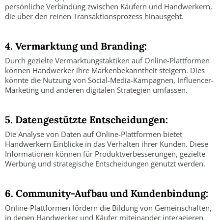
persönliche Verbindung zwischen Käufern und Handwerkern,
die über den reinen Transaktionsprozess hinausgeht.
4. Vermarktung und Branding:
Durch gezielte Vermarktungstaktiken auf Online-Plattformen
können Handwerker ihre Markenbekanntheit steigern. Dies
könnte die Nutzung von Social-Media-Kampagnen, Influencer-
Marketing und anderen digitalen Strategien umfassen.
5. Datengestützte Entscheidungen:
Die Analyse von Daten auf Online-Plattformen bietet
Handwerkern Einblicke in das Verhalten ihrer Kunden. Diese
Informationen können für Produktverbesserungen, gezielte
Werbung und strategische Entscheidungen genutzt werden.
6. Community-Aufbau und Kundenbindung:
Online-Plattformen fördern die Bildung von Gemeinschaften,
in denen Handwerker und Käufer miteinander interagieren