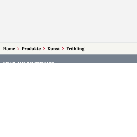
Home
Produkte
Kunst
Frühling
MEHR AUF SELBSTMADE
Kategorien
Märkte
Accessoires
Burgenland
Baby-Artikel
Kärnten
Bilder und Fotografien
Niederösterreich
Blumen & Gestecke
Oberösterreich
Deko
Salzburg
Geschenke
Steiermark
Handlettering
Tirol