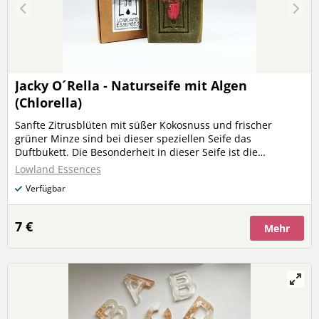
Jacky O´Rella - Naturseife mit Algen
(Chlorella)
Sanfte Zitrusblüten mit süßer Kokosnuss und frischer
grüner Minze sind bei dieser speziellen Seife das
Duftbukett. Die Besonderheit in dieser Seife ist die
entgiftende Chlorella Mikroalge (vitalisierend, Vitamin B12,
Lowland Essences
Folsäure, Eisen etc.) und die Omega-6 Fettsäuren des
Verfügbar
Sonnenblumenöls.
7 €
Mehr