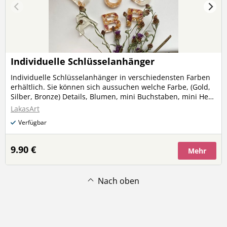
Individuelle Schlüsselanhänger
Individuelle Schlüsselanhänger in verschiedensten Farben
erhältlich. Sie können sich aussuchen welche Farbe, (Gold,
Silber, Bronze) Details, Blumen, mini Buchstaben, mini Herz
etc in Ihrem Schlüsselanhänger sein soll! Anhänger gibt es
LakasArt
genauso in Silber und in Gold. Ich versuche auf ihre
Verfügbar
Wünsche einzugehen! Schreiben Sie mich gerne an und wir
fangen an ??
9.90 €
Mehr
Nach oben