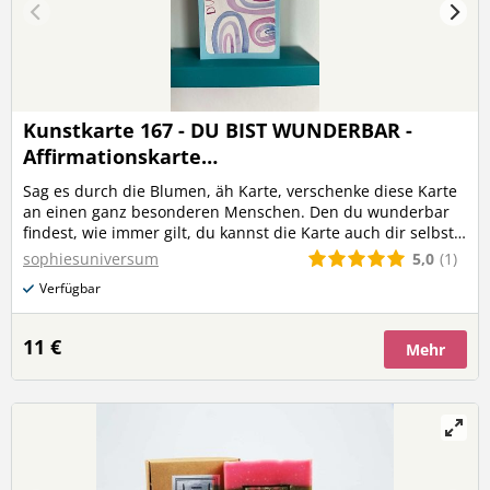
Kunstkarte 167 - DU BIST WUNDERBAR -
Affirmationskarte
(Original,Einzelstück,DINB6 )
Sag es durch die Blumen, äh Karte, verschenke diese Karte
an einen ganz besonderen Menschen. Den du wunderbar
findest, wie immer gilt, du kannst die Karte auch dir selbst
schenken. Die Affirmation '' du bist wunderbar '' erinnert
5,0
(1)
sophiesuniversum
dich daran, wie wunderbar du bist und immer sein wirst.
Verfügbar
11 €
Mehr