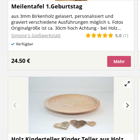
Meilentafel 1.Geburtstag
aus 3mm Birkenholz gelasert, personalisiert und
graviert verschiedene Ausführungen möglich s. Fotos
Originalgröße ist ca. 30cm hoch Achtung - bei Holz
handelt es sich um ein Naturprodukt , es kann zu
5,0
(1)
Simone`s Gießwerkstatt
Abweichungen der Maserung oder Farbe kommen.
Verfügbar
Ebenfalls kann es bei der Gravur zu Farbunterschieden
kommen. Dies stellt daher keinen Reklamationsgrund
dar!
24.50 €
Mehr
Holz Kinderteller Kinder Teller aus Holz