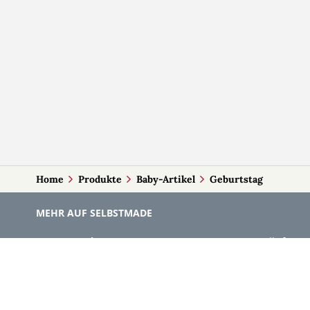
Home
Produkte
Baby-Artikel
Geburtstag
MEHR AUF SELBSTMADE
Kategorien
Märkte
Accessoires
Burgenla
Baby-Artikel
Kärnten
Bilder und Fotografien
Niederöst