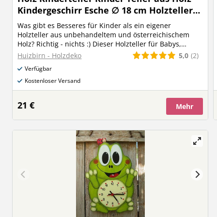
Kindergeschirr Esche ∅ 18 cm Holzteller
Esche handmade unbehandelt made in
Was gibt es Besseres für Kinder als ein eigener
Austria
Holzteller aus unbehandeltem und österreichischem
Holz? Richtig - nichts :) Dieser Holzteller für Babys,
Kleinkinder und Kinder wurde aus österreichischem
5,0
(2)
Huizbirn - Holzdeko
Eschenholz von Hand gefertigt und lediglich fein
Verfügbar
geschliffen. Natürlicher und nachhaltiger gehts gar
nicht mehr - so wird jede Mahlzeit zum absoluten
Kostenloser Versand
Genuss. Holz: österreichisches Eschenholz
Durchmesser: 18 cm Oberfläche: geschliffen und
21 €
Mehr
unbehandelt Problemlos waschbar Eine tolle
Geschenksidee zum Geburtstag, Weihnachten oder
anderen Anlass. Oberfläche natur und unbehandelt
Eschenholz aus der Steiermark handmade