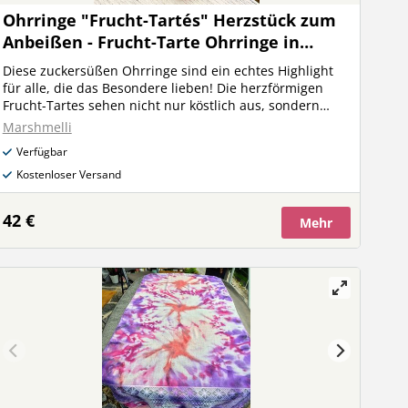
Ohrringe "Frucht-Tartés" Herzstück zum
Anbeißen - Frucht-Tarte Ohrringe in
Herzform
Diese zuckersüßen Ohrringe sind ein echtes Highlight
für alle, die das Besondere lieben! Die herzförmigen
Frucht-Tartes sehen nicht nur köstlich aus, sondern
bringen auch eine verspielte Portion Charme in deinen
Marshmelli
Look. Fein modelliert mit winzigen Früchten wie
Verfügbar
Erdbeeren, Blaubeeren und Kiwi, wirken sie fast wie
frisch aus der Patisserie – nur ohne Kalorien! Details
Kostenloser Versand
Design Frucht-Tartés In Herzform Mit buntem frischen
Obst Material Figuren Polymer Clay Mit Liebe zum Detail
42 €
Mehr
von Hand gefertigt und teilweise lackiert Ausführung
Ohrringe Ohrringe, rund Verschluss Selbstschließend
Ob zum verspielten Alltagsoutfit oder als Statement-
Accessoire auf der nächsten Party – diese Ohrringe
sorgen garantiert für Komplimente!