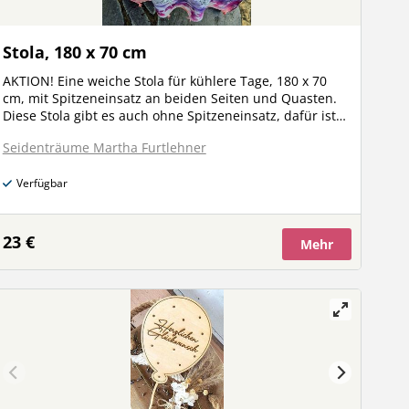
Stola, 180 x 70 cm
AKTION! Eine weiche Stola für kühlere Tage, 180 x 70
cm, mit Spitzeneinsatz an beiden Seiten und Quasten.
Diese Stola gibt es auch ohne Spitzeneinsatz, dafür ist
sie in sich mit kleinem Webmuster versehen, 180 x 70
Seidenträume Martha Furtlehner
cm.
Verfügbar
23 €
Mehr