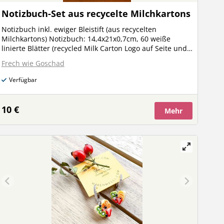
Notizbuch-Set aus recycelte Milchkartons
Notizbuch inkl. ewiger Bleistift (aus recycelten
Milchkartons) Notizbuch: 14,4x21x0,7cm, 60 weiße
linierte Blätter (recycled Milk Carton Logo auf Seite und
Einband-siehe Fotos) Ewiger Bleistift: 15,8x0,9cm, weiß,
Frech wie Goschad
mit Radiergummi (recycled Milk Carton Logo oben)
Bleistift darf nicht gespitzt werden! Spitze ist 'ewig'
Verfügbar
Beide Artikel sind aus recycelten Milchkarton hergestellt
Gerne auch mit deinem eigenen Spruch oder Design
verziert-melde dich einfach bei mir
10 €
Mehr