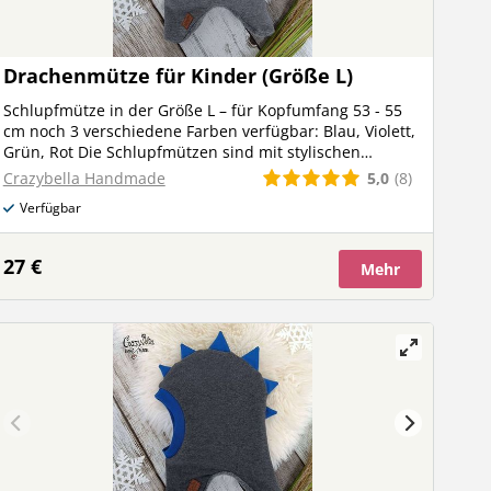
Drachenmütze für Kinder (Größe L)
Schlupfmütze in der Größe L – für Kopfumfang 53 - 55
cm noch 3 verschiedene Farben verfügbar: Blau, Violett,
Grün, Rot Die Schlupfmützen sind mit stylischen
Drachen-Zacken ausgestattet und ein echter Hingucker!
5,0
(8)
Crazybella Handmade
Die sogenannten Drachenmützen sind super praktisch
Verfügbar
und die Kids können sie ganz easy am Morgen selbst
anziehen! Dank dem kuschelweichen Alpenfleece halten
sie angenehm warm und das Bündchen ums Gesicht
27 €
Mehr
sorgt dafür, dass auch die Ohren und der Hals gut vom
Wind geschützt sind.