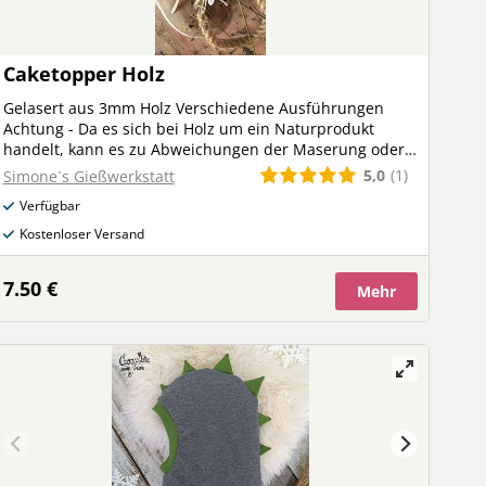
Caketopper Holz
Gelasert aus 3mm Holz Verschiedene Ausführungen
Achtung - Da es sich bei Holz um ein Naturprodukt
handelt, kann es zu Abweichungen der Maserung oder
Farbe kommen. Ebenfalls kann es bei der Gravur zu
5,0
(1)
Simone`s Gießwerkstatt
Farbunterschieden kommen. Dies stellt keinen
Verfügbar
Reklamationsgrund dar Die Caketopper insbesondere
jene mit filigranen Einzelbuchstaben sind zerbrechlich
Kostenloser Versand
bitte achtsam damit umgehen
7.50 €
Mehr