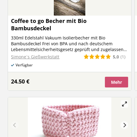
Coffee to go Becher mit Bio
Bambusdeckel
330ml Edelstahl Vakuum Isolierbecher mit Bio
Bambusdeckel Frei von BPA und nach deutschem
Lebensmittelsicherheitsgesetz geprüft und zugelassen
sowie auf Phtalatgehalt gemäß REACH Verordnung
5,0
(1)
Simone`s Gießwerkstatt
geprüft. Handwäsche empfohlen verschiedene Motive
Verfügbar
möglich Sollte der Wunsch bestehen den Deckel zu
gravieren bitte beachten dass es sich bei Holz um ein
Naturprodukt handelt mit vielen verschiedenen
24.50 €
Mehr
Maserungen kann die Lasergravur unterschiedlich stark
ausfallen, dahingehend stellt dies keinen
Reklamationsgrund da