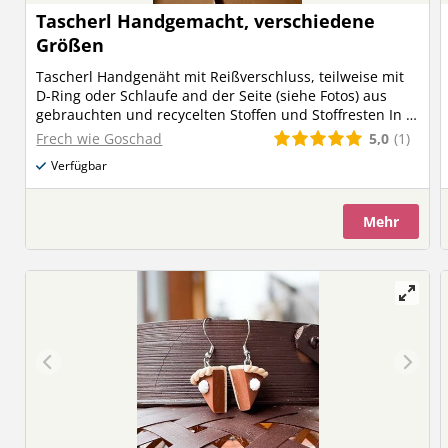
Tascherl Handgemacht, verschiedene
Größen
Tascherl Handgenäht mit Reißverschluss, teilweise mit
D-Ring oder Schlaufe and der Seite (siehe Fotos) aus
gebrauchten und recycelten Stoffen und Stoffresten In 2
Größen: M: ca. 20x13x6 cm (B/H/T) € 20.- L: ca. 22,5x16x7
5,0
(1)
Frech wie Goschad
cm (B/H/T) € 22.- innen abgesteppt = gut gepolstert
Verfügbar
Innenstoffe variieren je nach Stoffzuschnitt Andere
Größen, Farben, Sprüche auch gerne auf Anfrage
möglich - ganz individuell für Dich gemacht. Meld dich
Mehr
einfach bei mir - es ist fast alles möglich :)