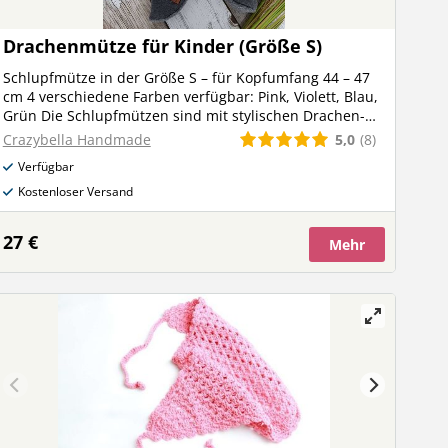
Drachenmütze für Kinder (Größe S)
Schlupfmütze in der Größe S – für Kopfumfang 44 – 47
cm 4 verschiedene Farben verfügbar: Pink, Violett, Blau,
Grün Die Schlupfmützen sind mit stylischen Drachen-
Zacken ausgestattet und ein echter Hingucker! Die
5,0
(8)
Crazybella Handmade
sogenannten Drachenmützen sind super praktisch und
Verfügbar
die Kids können sie ganz easy am Morgen selbst
anziehen! Dank dem kuschelweichen Alpenfleece halten
Kostenloser Versand
sie angenehm warm und das Bündchen ums Gesicht
sorgt dafür, dass auch die Ohren und der Hals gut vom
27 €
Mehr
Wind geschützt sind.