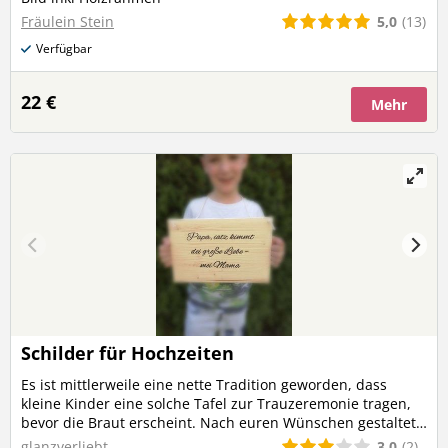
5,0
(13)
Fräulein Stein
Verfügbar
22 €
Mehr
Schilder für Hochzeiten
Es ist mittlerweile eine nette Tradition geworden, dass
kleine Kinder eine solche Tafel zur Trauzeremonie tragen,
bevor die Braut erscheint. Nach euren Wünschen gestaltet,
gerne auch im Dialekt. Größe 20x30 cm mit Aufhängung
3,0
(2)
glanzverliebt