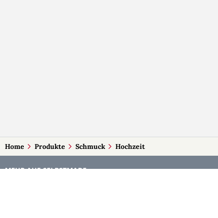
Home
Produkte
Schmuck
Hochzeit
MEHR AUF SELBSTMADE
Kategorien
Märkte
Accessoires
Burgenland