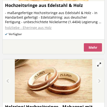
Hochzeitsringe aus Edelstahl & Holz
- maßangefertige Hochzeitsringe aus Edelstahl & Holz - in
Handarbeit gefertigt - Edelstahlring: aus deutscher
Fertigung - unbeschichtete Nickelarme (1.4404) Legierung -
Holz-Inlay mit allen lagernden Holzarten möglich (Bitte
holzliebe - Eheringe aus Holz
Holzart bei Bestellung angeben) - mittige umlaufende
Verfügbar
Holzlinie aus Ahornholz - Ringbreite: 7mm - Breite Holz-
Inlay: 5mm - Ringstärke: ca. 2mm - bombierte Innenseite -
für angenehmen Tragekomfort - Durchmesser: in 10 Größen
Mehr
von 16,6mm - 22,1mm erhältlich - in schöner Ringschachtel
aus Karton verpackt - Holzoberfläche matt geölt und
gewachst
Holzring/ Hochzeitsringe - Mahagoni mit