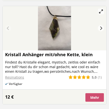
Kristall Anhänger mit/ohne Kette, klein
Findest du Kristalle elegant, mystisch, zeitlos oder einfach
nur toll? Hast du dir schon mal gedacht, wie cool es wäre
einen Kristall zu tragen,wo persönliches,nach Wunsch,
eingearbeitet ist? Dann sieh dir meine tollen
5,0
(1)
Resinations
Kristallanhänger an. Hast du eine eigene Idee wie dein
Verfügbar
Kristall aussehen soll oder möchtest du einen von den
Bildern? Dann freue ich mich auf deine Nachricht!
12 €
Mehr