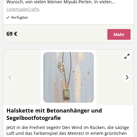
Wunsch, von vielen kleinen Miyuki-Perlen. In vielen
weiteren Metallic-Farben und natürlich auch zweifarbig.
LovemadeCrafts
Jede Variante ist MIT oder OHNE Inlay möglich. In weiss
Verfügbar
eignen sie sich natürlich auch perfekt als Hochzeits-
Accessoire. Ohrhaken aus Sterling-Silber. Länge: 6-7 cm
(inkl. Ohrhaken) Durchmesser: ca. 4-5 cm
69 €
Mehr
Halskette mit Betonanhänger und
Segelbootfotografie
Jetzt in die Freiheit segeln! Den Wind im Rücken, die salzige
Luft und das Farbenspiel des Meeres! In einem grünlichen