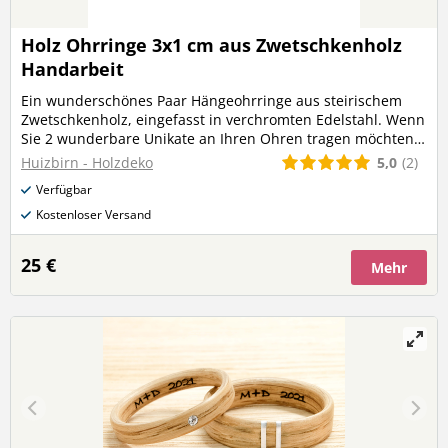
Holz Ohrringe 3x1 cm aus Zwetschkenholz
Handarbeit
Ein wunderschönes Paar Hängeohrringe aus steirischem
Zwetschkenholz, eingefasst in verchromten Edelstahl. Wenn
Sie 2 wunderbare Unikate an Ihren Ohren tragen möchten,
dann sind Sie genau richtig. Liebevolle Handarbeit aus dem
5,0
(2)
Huizbirn - Holzdeko
steirischen Wechselland. Größe: Durchmesser 3 x 1 cm
Verfügbar
Holzart: steirisches Zwetschkenholz Schenken Sie sich
selbst oder Ihren liebsten ein Unikat aus Holz. Egal ob zu
Kostenloser Versand
Geburtstag, Namenstag, Ostern, Weihnachten, Hochzeit,
Valentinstag, Verlobung oder anderen Anlässen.
25 €
Mehr