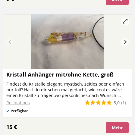
Höhe: ca. 10 mm Produktmaße Ohrstecker Ananas
Ausgeschnitten Breite: ca. 10 mm Höhe: ca. 14 mm
Kristall Anhänger mit/ohne Kette, groß
Findest du Kristalle elegant, mystisch, zeitlos oder einfach
nur toll? Hast du dir schon mal gedacht, wie cool es wäre
einen Kristall zu tragen,wo persönliches,nach Wunsch,
eingearbeitet ist? Dann sieh dir meine tollen
5,0
(1)
Resinations
Kristallanhänger an. Hast du eine eigene Idee wie dein
Verfügbar
Kristall aussehen soll oder möchtest du einen von den
Bildern? Dann freue ich mich auf deine Nachricht!
15 €
Mehr