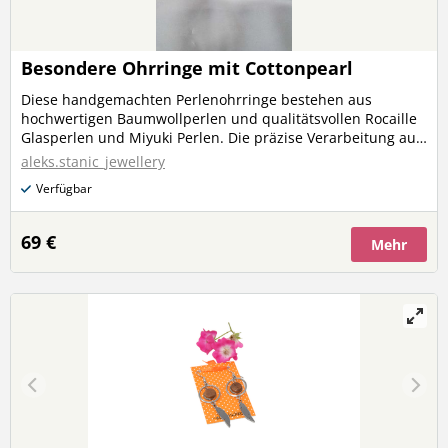
Besondere Ohrringe mit Cottonpearl
Diese handgemachten Perlenohrringe bestehen aus
hochwertigen Baumwollperlen und qualitätsvollen Rocaille
Glasperlen und Miyuki Perlen. Die präzise Verarbeitung aus
reißfestem Nylon garantiert die höchste Qualität dieser
aleks.stanic_jewellery
eleganten Ohrringe. Außerdem sind die Ohrringe
Verfügbar
federleicht und deshalb angenehm zu tragen. Durch die
funkelnden Akzente und dezenten Farben kannst Du diese
Ohrringe perfekt zu verschiedenen Outfits kombinieren.
69 €
Mehr
Fair produziert, modern und einzigartig! Material:
Barockperle, Rocaille Glasperlen, Miyuki Perlen Länge: 4 cm