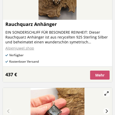
Rauchquarz Anhänger
EIN SONDERSCHLIFF FÜR BESONDERE REINHEIT: Dieser
Rauchquarz Anhänger ist aus recycelten 925 Sterling Silber
und beheimatet einen wunderschön symetrisch
geschliffenen Rauchquarz aus den österreichischen Alpen.
Alpenjuwel.shop
Die Brillianz und die Tiefe dieses Schmucksteins ist
Verfügbar
unübertroffen. Wie alles in unserem Shop, ist auch dieser
Rauchquarzanhänger ein absolutes Einzelstück. Tragen
Kostenloser Versand
Sie ein Stück Naturverbundenheit und erstrahlen Sie mit
der Reinheit dieses Alpenjuwels. Ein Alpenjuwel für´s
437 €
Mehr
Leben!