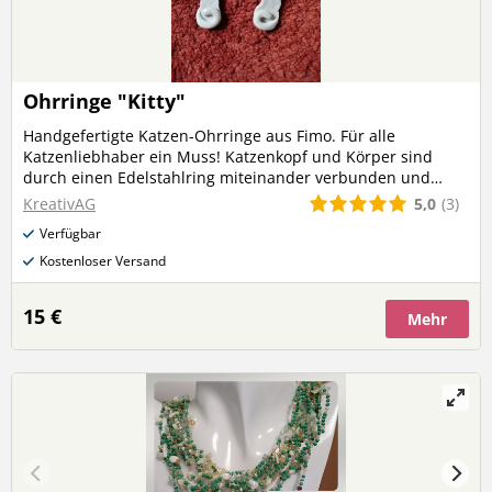
Ohrringe "Kitty"
Handgefertigte Katzen-Ohrringe aus Fimo. Für alle
Katzenliebhaber ein Muss! Katzenkopf und Körper sind
durch einen Edelstahlring miteinander verbunden und
dadurch beweglich. Die Stecker bestehen ebenfalls aus
5,0
(3)
KreativAG
Edelstahl und sind somit für Allergiker geeignet. Es gibt die
Verfügbar
Kätzchen in schwarz oder hellgrau. Auf Wunsch fertige ich
sie euch aber auch gerne in jeder anderen Farbe.
Kostenloser Versand
15 €
Mehr