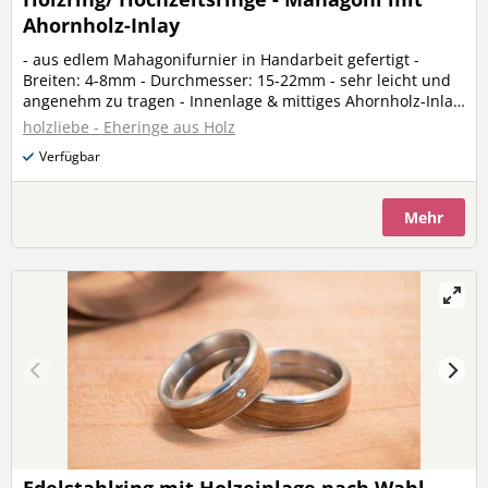
Ahornholz-Inlay
- aus edlem Mahagonifurnier in Handarbeit gefertigt -
Breiten: 4-8mm - Durchmesser: 15-22mm - sehr leicht und
angenehm zu tragen - Innenlage & mittiges Ahornholz-Inlay
mit ca. 1mm Breite - in schöner Ringschachtel aus Karton
holzliebe - Eheringe aus Holz
verpackt - geölte und gewachste Oberfläche für noch mehr
Verfügbar
Schutz und schönem seidenmatten Glanz - inkl.
Pflegeanleitung - optional sind auch Gravuren sowie ein
Kristall von Swarovski möglich
Mehr