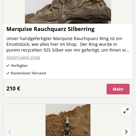
Marquise Rauchquarz Silberring
Unser handgefertigter Marquise Rauchquarz Ring ist ein
Einzelstück, wie alles hier im Shop. Der Ring wurde in
purem recycelten 925 Silber von mir gefertigt, um Ihnen ein
einzigartiges und hochwertiges Schmuckstück zu bieten.
Alpenjuwel.shop
Der Schmuckstein ist ein selbstgeschliffener
Verfügbar
(Marquise/Navette) Rauchquarz aus den österreichischen
Alpen, der dem Ring einen natürlichen und
Kostenloser Versand
edlen Charme verleiht. Dieser Ring ist ein perfektes
Accessoire und wird sicherlich bewundernde Blicke auf sich
210 €
Mehr
ziehen. Verpassen Sie nicht die Gelegenheit, ein Stück
Naturverbundenheit in einzigartiger Form zu besitzen! Ein
Alpenjuwel für´s Leben!