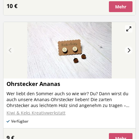
dich! Produktmaße Breite: ca. 28 mm Höhe: ca. 35 mm
10 €
Mehr
Ohrstecker Ananas
Wer liebt den Sommer auch so wie wir? Du? Dann wirst du
auch unsere Ananas-Ohrstecker lieben! Die zarten
Ohrstecker aus leichtem Holz sind angenehm zu tragen –
und sehen darüber hinaus auch noch super aus. Egal, ob
Kiwi & Keks Kreativwerkstatt
rund mit einer Ananas bedruckt oder als ausgeschnittene
Verfügbar
Sommerfrucht: Die Ohrstecker sind zum Anbeißen süß! Hol
sie dir gleich aus deinem Wunschmaterial gefertigt.
Produktmaße Ohrstecker Ananas Kontur Breite: ca. 10 mm
9 €
Mehr