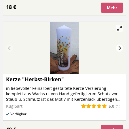
liebevoll verarbeiteten Wichtel perfekt in Szene. Ein tolles
18 €
Mehr
Geschenk für die Weihnachtszeit!
Kerze "Herbst-Birken"
in liebevoller Feinarbeit gestaltete Kerze Verzierung
komplett aus Wachs u. von Hand gefertigt zum Schutz vor
Staub u. Schmutz ist das Motiv mit Kerzenlack überzogen
Höhe ca. 28 cm Durchmesser ca. 8,5 cm (Versandkosten
5,0
(1)
Kugl5art
werden bei mehreren Produkten nur einmalig berechnet)
Verfügbar