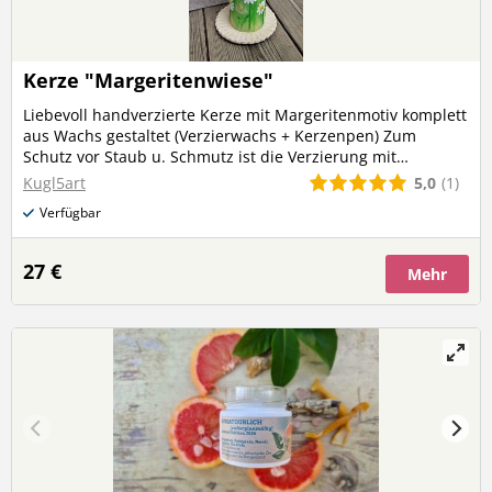
Kerze "Margeritenwiese"
Liebevoll handverzierte Kerze mit Margeritenmotiv komplett
aus Wachs gestaltet (Verzierwachs + Kerzenpen) Zum
Schutz vor Staub u. Schmutz ist die Verzierung mit
Kerzenlack überzogen Kerzenfarbe: creme Höhe: ca. 25 cm
5,0
(1)
Kugl5art
Durchmesser: ca. 6,8 cm Brenndauer: ca. 75 h
Verfügbar
27 €
Mehr