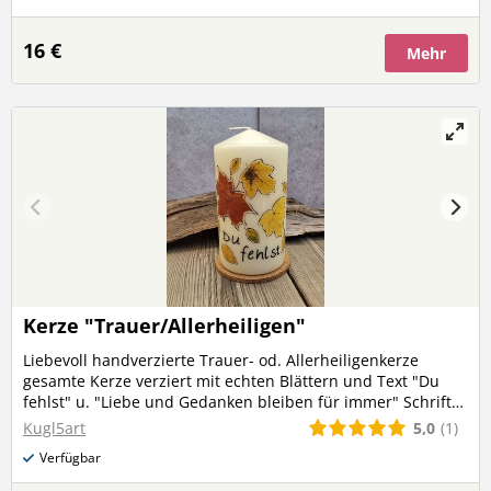
einmalig berechnet)
16 €
Mehr
Kerze "Trauer/Allerheiligen"
Liebevoll handverzierte Trauer- od. Allerheiligenkerze
gesamte Kerze verziert mit echten Blättern und Text "Du
fehlst" u. "Liebe und Gedanken bleiben für immer" Schrift
u. schwarze Details mit Acrylfarbe gestaltet Kerzenfarbe:
5,0
(1)
Kugl5art
elfenbein Höhe: ca. 15 cm Durchmesser: 8 cm
Verfügbar
(Versandkosten werden bei mehreren Produkten nur
einmalig berechnet)