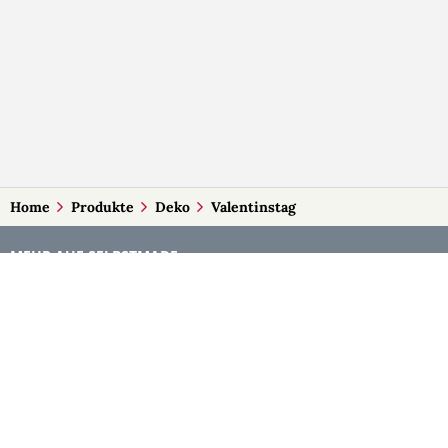
Home
Produkte
Deko
Valentinstag
MEHR AUF SELBSTMADE
Kategorien
Märkte
Accessoires
Burgenland
Baby-Artikel
Kärnten
Bilder und Fotografien
Niederösterreich
Blumen & Gestecke
Oberösterreich
Deko
Salzburg