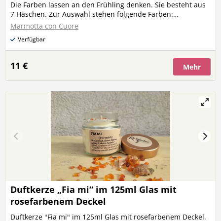
Die Farben lassen an den Frühling denken. Sie besteht aus
7 Häschen. Zur Auswahl stehen folgende Farben:
Sonnengelb, Terrakotta, Rot, Grün, Lindgrün, Rostrot und
Marmotta con Cuore
Blau. Du kannst mir schreiben ob du lieber satte Farben
Verfügbar
oder Pastell möchtest. Bitte beachte, daß pro Hasenbande
nur eine Farbe möglich ist.
11 €
Mehr
Duftkerze „Fia mi“ im 125ml Glas mit
rosefarbenem Deckel
Duftkerze "Fia mi" im 125ml Glas mit rosefarbenem Deckel.