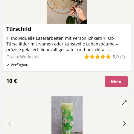
Türschild
✨ Individuelle Laserarbeiten mit Persönlichkeit! ✨ Ob
Türschilder mit Namen oder kunstvolle Lebensbäume –
präzise gelasert, liebevoll gestaltet und perfekt als
Geschenk oder für dein Zuhause. 🌳🏡 Jetzt personalisieren
5,0
(1)
GravurWerkstatt
lassen und etwas Einzigartiges schaffen!
Verfügbar
10 €
Mehr