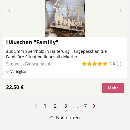
Häuschen "Familiy"
aus 3mm Sperrholz in Halterung - angepasst an die
Familiäre Situation liebevoll dekoriert
5,0
(1)
Simone`s Gießwerkstatt
Verfügbar
22.50 €
Mehr
1
2
3
...
7
Nach oben