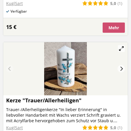
vor Staub u. Schmutz ist das Motiv mit Kerzenlack
5,0
(1)
Kugl5art
überzogen. Kerzenfarbe: weiß Höhe: ca. 15 cm
Verfügbar
Durchmesser: 7 cm (Versandkosten werden bei mehreren
Produkten nur einmalig berechnet)
15 €
Mehr
Kerze "Trauer/Allerheiligen"
Trauer-/Allerheiligenkerze "In lieber Erinnerung" in
liebvoller Handarbeit mit Wachs verziert Schrift graviert u.
mit Acrylfarbe hervorgehoben zum Schutz vor Staub u.
Schmutz ist das Motiv mit Kerzenlack überzogen
5,0
(1)
Kugl5art