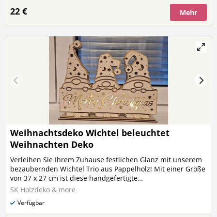
22 €
Mehr
Weihnachtsdeko Wichtel beleuchtet
Weihnachten Deko
Verleihen Sie Ihrem Zuhause festlichen Glanz mit unserem
bezaubernden Wichtel Trio aus Pappelholz! Mit einer Größe
von 37 x 27 cm ist diese handgefertigte
Weihnachtsdekoration ein echter Hingucker, egal ob auf
SK Holzdeko & more
dem Gabentisch oder als dekorative Begrüßung im
Verfügbar
Eingangsbereich. Der integrierte Leddraht auf der Rückseite
sorgt für stimmungsvolle Beleuchtung und setzt die