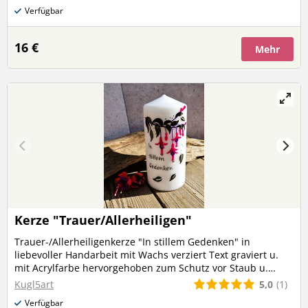
Kerzenfarbe: weiß Höhe: ca. 15 cm Durchmesser: 7 cm
Verfügbar
(Versandkosten werden bei mehreren Produkten nur
einmalig berechnet)
16 €
Mehr
Kerze "Trauer/Allerheiligen"
Trauer-/Allerheiligenkerze "In stillem Gedenken" in
liebevoller Handarbeit mit Wachs verziert Text graviert u.
mit Acrylfarbe hervorgehoben zum Schutz vor Staub u.
Schmutz ist das Motiv mit Kerzenlack überzogen
5,0
(1)
Kugl5art
Kerzenfarbe: weiß Höhe: ca. 15 cm Durchmesser: 7 cm
Verfügbar
(Versandkosten werden bei mehreren Produkten nur