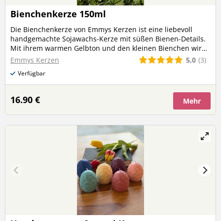
Bienchenkerze 150ml
Die Bienchenkerze von Emmys Kerzen ist eine liebevoll
handgemachte Sojawachs-Kerze mit süßen Bienen-Details.
Mit ihrem warmen Gelbton und den kleinen Bienchen wird
sie zum besonderen Blickfang in jedem Raum. > Perfekt als
5,0
(3)
Emmys Kerzen
Geschenk, Dekoration oder für gemütliche Momente
Verfügbar
zuhause. ✨ Handgemacht ✨ 150 ml Kerze im Glas ✨ süßes
Bienchen-Design ✨ besondere Dekokerze
16.90 €
Mehr