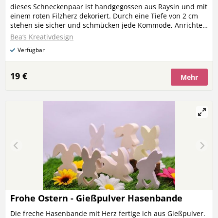
dieses Schneckenpaar ist handgegossen aus Raysin und mit
einem roten Filzherz dekoriert. Durch eine Tiefe von 2 cm
stehen sie sicher und schmücken jede Kommode, Anrichte,
Fenstersims, Tisch,... Das Set besteht aus einer großen und
Bea‘s Kreativdesign
einer kleinen Schnecke. Diese Schnecken lassen mit
Verfügbar
Sicherheit jeden Salat im Garten stehen. große Schnecke:
Höhe 11 cm Breite 16 cm Tiefe 2 cm Gewicht ca. 407 Gramm
kleine Schnecke: Höhe 6,7 cm Breite 10 cm Tiefe 2 cm
19 €
Mehr
Gewicht ca. 150 Gramm
Frohe Ostern - Gießpulver Hasenbande
Die freche Hasenbande mit Herz fertige ich aus Gießpulver.