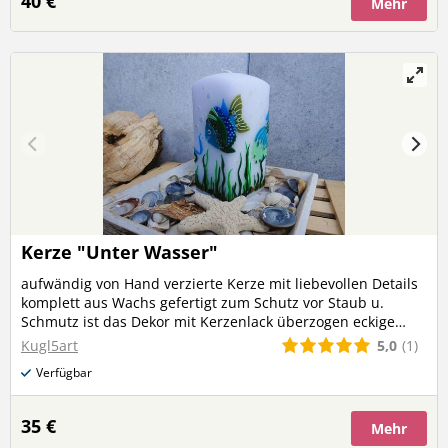
40 €
Mehr
Kerze "Unter Wasser"
aufwändig von Hand verzierte Kerze mit liebevollen Details
komplett aus Wachs gefertigt zum Schutz vor Staub u.
Schmutz ist das Dekor mit Kerzenlack überzogen eckige
Kerze Höhe ca. 14 cm Breite 7 cm (Versandkosten werden
5,0
(1)
Kugl5art
bei mehreren Produkten nur einmalig berechnet)
Verfügbar
35 €
Mehr