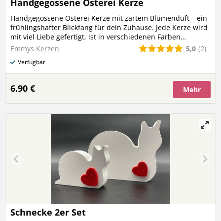
Handgegossene Osterei Kerze
Handgegossene Osterei Kerze mit zartem Blumenduft – ein
frühlingshafter Blickfang für dein Zuhause. Jede Kerze wird
mit viel Liebe gefertigt, ist in verschiedenen Farben
erhältlich und ideal als Osterdeko oder Geschenk. Perfekt
5,0
(2)
Emmys Kerzen
kombinierbar mit der Minihäschen Kerze. In vielen Farben
Verfügbar
möglich.
6.90 €
Mehr
Schnecke 2er Set