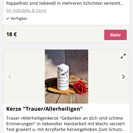
Pappelholz sind liebevoll in mehreren Schichten verleimt
und messen ca. 36 x 29 x 2 cm. Dank der integrierten
SK Holzdeko & more
Leddraht-Beleuchtung erstrahlen die Wichtel in festlichem
Verfügbar
Glanz und zaubern eine gemütliche Atmosphäre in Ihr
Zuhause. Perfekt, um Ihr Weihnachtsfest mit einem Hauch
von Magie zu bereichern!
18 €
Mehr
Kerze "Trauer/Allerheiligen"
Trauer-/Allerheiligenkerze "Gedanken an dich sind schöne
Erinnerungen" in liebevoller Handarbeit mit Wachs verziert
Text graviert u. mit Acrylfarbe hervorgehoben Zum Schutz