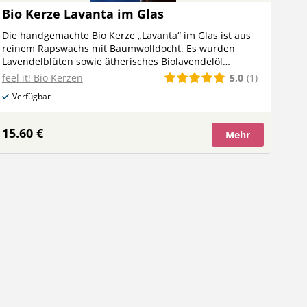
Bio Kerze Lavanta im Glas
Die handgemachte Bio Kerze „Lavanta“ im Glas ist aus
reinem Rapswachs mit Baumwolldocht. Es wurden
Lavendelblüten sowie ätherisches Biolavendelöl
verarbeitet. 100% vegan. Kein Paraffin und auch kein
5,0
(1)
feel it! Bio Kerzen
Palmöl. Lass den Duft der Provence in dein
Verfügbar
Wohnzimmer. Jedes Stück ist ein Unikat. Dadurch kann
es zu Abweichungen vom Beispielbild kommen. EAN
9004281110169
15.60 €
Mehr