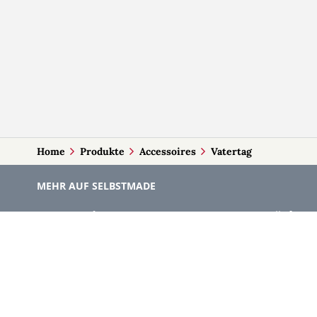
Home
Produkte
Accessoires
Vatertag
MEHR AUF SELBSTMADE
Kategorien
Märkte
Accessoires
Burgenla
Baby-Artikel
Kärnten
Bilder und Fotografien
Niederöst
Blumen & Gestecke
Oberöster