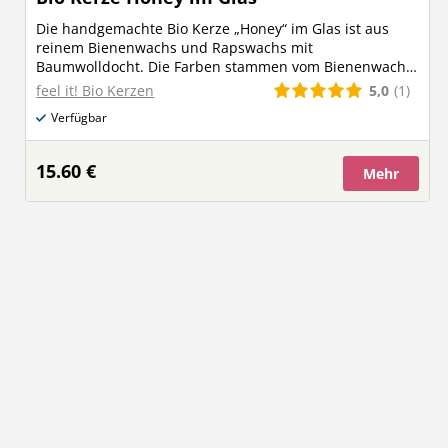
Die handgemachte Bio Kerze „Honey“ im Glas ist aus
reinem Bienenwachs und Rapswachs mit
Baumwolldocht. Die Farben stammen vom Bienenwachs,
Kurkuma und Zimt. Salbeiblätter verfeinern den Duft.
5,0
(1)
feel it! Bio Kerzen
Kein Paraffin und auch kein Palmöl. Jedes Stück ist ein
Verfügbar
Unikat. Dadurch kann es zu Abweichungen vom
Beispielbild kommen. EAN 9004281110145
15.60 €
Mehr