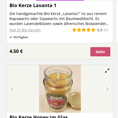
Bio Kerze Lavanta 1
Die handgemachte Bio Kerze „Lavanta1“ ist aus reinem
Rapswachs oder Sojawachs mit Baumwolldocht. Es
wurden Lavendelblüten sowie ätherisches Biolavendelöl
verarbeitet. 100% vegan. Kein Paraffin und auch kein
5,0
(1)
feel it! Bio Kerzen
Palmöl. Jedes Stück ist ein Unikat. Dadurch kann es zu
Verfügbar
Abweichungen vom Beispielbild kommen. Höhe ca. 3,5
cm. EAN 9004281110077
4.50 €
Mehr
Bio Kerze Honey im Glas