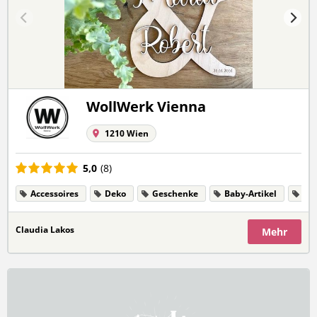
WollWerk Vienna
1210 Wien
5,0
(8)
Accessoires
Deko
Geschenke
Baby-Artikel
Bl
Claudia Lakos
Mehr