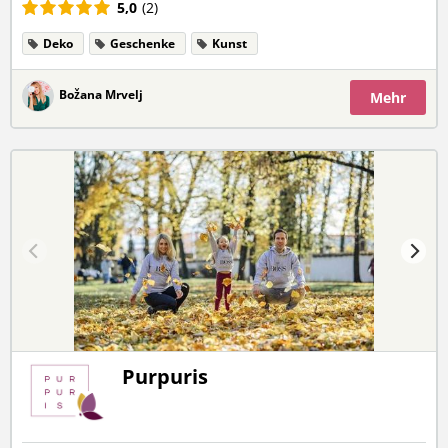
5,0
(2)
Deko
Geschenke
Kunst
Božana Mrvelj
Mehr
Purpuris