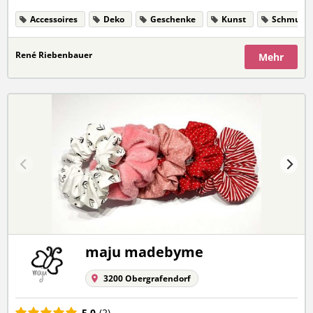
Accessoires
Deko
Geschenke
Kunst
Schmuck
René Riebenbauer
Mehr
maju madebyme
3200 Obergrafendorf
5,0
(2)