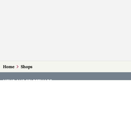
Home
Shops
MEHR AUF SELBSTMADE
Kategorien
Märkte
Accessoires
Burgenland
Baby-Artikel
Kärnten
Bilder und Fotografien
Niederösterreich
Blumen & Gestecke
Oberösterreich