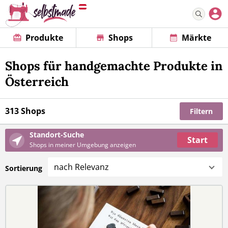
Produkte
Shops
Märkte
Shops für handgemachte Produkte in
Österreich
313 Shops
Filtern
Standort-Suche
Start
Shops in meiner Umgebung anzeigen
nach Relevanz
Sortierung