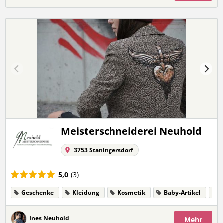
Meisterschneiderei Neuhold
3753 Staningersdorf
5,0
(3)
Geschenke
Kleidung
Kosmetik
Baby-Artikel
A
Ines Neuhold
Mehr