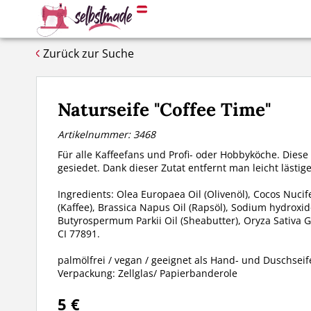
Zurück zur Suche
Naturseife "Coffee Time"
Artikelnummer: 3468
Für alle Kaffeefans und Profi- oder Hobbyköche. Diese
gesiedet. Dank dieser Zutat entfernt man leicht läst
Ingredients: Olea Europaea Oil (Olivenöl), Cocos Nucif
(Kaffee), Brassica Napus Oil (Rapsöl), Sodium hydroxi
Butyrospermum Parkii Oil (Sheabutter), Oryza Sativa G
CI 77891.
palmölfrei / vegan / geeignet als Hand- und Duschseife 
Verpackung: Zellglas/ Papierbanderole
5 €