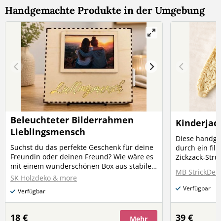
Handgemachte Produkte in der Umgebung
Beleuchteter Bilderrahmen
Kinderjac
Lieblingsmensch
Diese handges
Suchst du das perfekte Geschenk für deine
durch ein fil
Freundin oder deinen Freund? Wie wäre es
Zickzack-Stru
mit einem wunderschönen Box aus stabilen
verleiht ihr 
MB StrickDes
Pappelholz, die nicht nur durch ihre
perfekt für k
SK Holzdeko & more
Zagenveleimung überzeugt, sondern auch
Übergangsjacke. Material: 100% B
Verfügbar
Verfügbar
eine beleuchteten Schriftzug besitzt. Oben
Größe: 110–1
findest du einen Bilderrahmen für dein
(Maschinenwäsche) Ei
Lieblingsfoto in der Größe von 15 x 10 cm.
Kleidungsstüc
18 €
39 €
Mehr