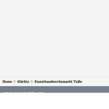
Home
Märkte
Kunsthandwerksmarkt Tulln
MEHR AUF SELBSTMADE
Kategorien
Märkte