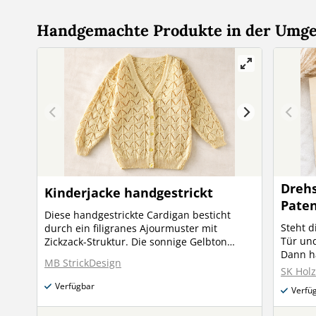
Handgemachte Produkte in der Umg
Drehs
Kinderjacke handgestrickt
Paten
Diese handgestrickte Cardigan besticht
Steht 
durch ein filigranes Ajourmuster mit
Tür und
Zickzack-Struktur. Die sonnige Gelbton
Dann ha
verleiht ihr einen fröhlichen Sommer-Look –
MB StrickDesign
Unsere 
perfekt für kühlere Abende oder als
SK Hol
handlic
Übergangsjacke. Material: 100% Baumwolle
Verfügbar
Verfü
süße u
Größe: 110–116 Waschbar bei 40°C
ganz beson
(Maschinenwäsche) Ein zeitloses