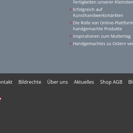
Fertigkeiten unserer Kleinsten
g
Erfolgreich auf
Kunsthandwerksmärkten
Die Rolle von Online-Plattfor
handgemachte Produkte
Inspirationen zum Muttertag
Handgemachtes zu Ostern ve
ntakt
Bildrechte
Über uns
Aktuelles
Shop AGB
B