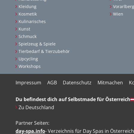
Kleidung
Vorarlber
Kosmetik
Wien
Kulinarisches
Kunst
Schmuck
Spielzeug & Spiele
Tierbedarf & Tierzubehör
Upcycling
Workshops
Impressum
AGB
Datenschutz
Mitmachen
Ko
Du befindest dich auf Selbstmade für Österreich
Zu Deutschland
Partner Seiten:
day-spa.info
- Verzeichnis für Day Spas in Österreich