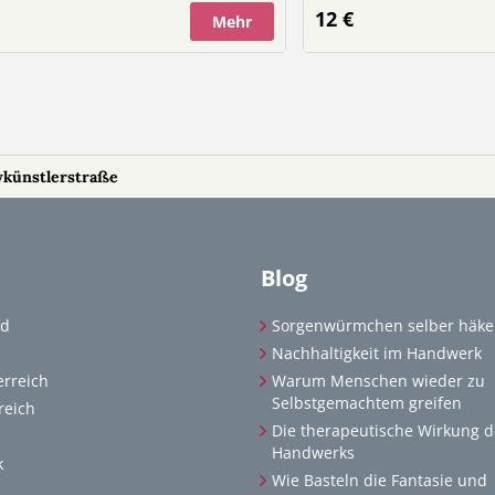
Patentante oder mein Patenonkel
passend für einen österreich
12 €
Mehr
 Mal etwas anderes – originell,
Kind-Pass 🌸 100 % Bau
nt und von Herzen. Sag es doch
bei 30 Grad
die Drehscheibe und mach diesen
 unvergesslich!
ykünstlerstraße
Blog
nd
Sorgenwürmchen selber häke
Nachhaltigkeit im Handwerk
erreich
Warum Menschen wieder zu
Selbstgemachtem greifen
reich
Die therapeutische Wirkung d
Handwerks
k
Wie Basteln die Fantasie und