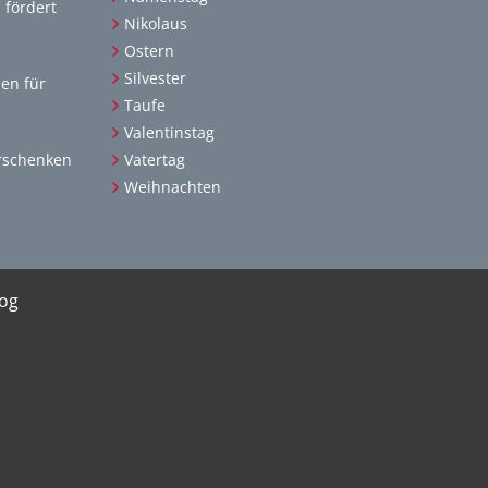
 fördert
Nikolaus
Ostern
Silvester
men für
Taufe
Valentinstag
rschenken
Vatertag
Weihnachten
log