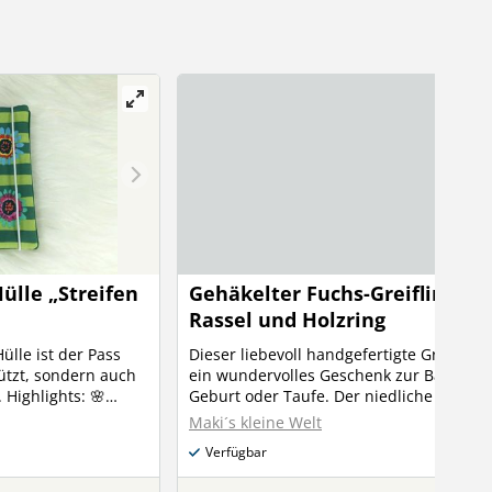
ülle „Streifen
Gehäkelter Fuchs-Greifling mi
Rassel und Holzring
ülle ist der Pass
Dieser liebevoll handgefertigte Greifling i
ützt, sondern auch
ein wundervolles Geschenk zur Babypart
🌸
Geburt oder Taufe. Der niedliche Fuchs l
lag, daher ist das
kleine Hände zum Greifen, Fühlen und
Maki´s kleine Welt
 mit
Entdecken ein. Der glatte Holzring liegt
Verfügbar
ie E-Card 🌸
angenehm in der Hand und unterstützt
chnurgummi 🌸
spielerisch die Entwicklung der motorik.