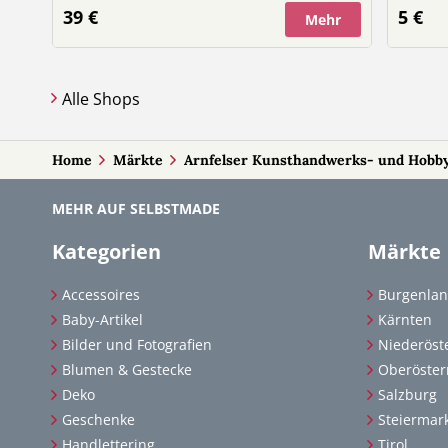
meine 
Kleidungsstück, das nicht nur wärmt,
39 €
5 €
Mehr
werden?
sondern auch mit seinem aufwendigen
charma
Muster begeistert. Ideal für besondere
durch 
Anlässe, den Kindergarten-Alltag oder als
Moment
individuelles Geschenk.
Alle Shops
Home
Märkte
Arnfelser Kunsthandwerks- und Hobb
MEHR AUF SELBSTMADE
Kategorien
Märkte
Accessoires
Burgenla
Baby-Artikel
Kärnten
Bilder und Fotografien
Niederöst
Blumen & Gestecke
Oberöster
Deko
Salzburg
Geschenke
Steiermar
Handlettering
Tirol