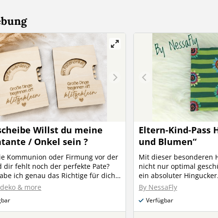
ebung
cheibe Willst du meine
Eltern-Kind-Pass H
tante / Onkel sein ?
und Blumen“
die Kommunion oder Firmung vor der
Mit dieser besonderen H
 dir fehlt noch der perfekte Pate?
nicht nur optimal gesch
be ich genau das Richtige für dich!
ein absoluter Hingucker. Highlights: 
liebevoll gestaltete Drehscheibe im
genäht wie ein Buchumsch
zdeko & more
By NessaFly
hen Format von 12 x 9 cm ist eine
Durchblättern gut möglich 🌸
gbar
Verfügbar
nd spielerische Idee, um jemanden
praktischem Einsteckfach für d
ders zu fragen: Möchtest du
verschließbar mittels S