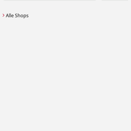
Muster begeistert. Ideal für besondere
durch die Dr
Anlässe, den Kindergarten-Alltag oder als
Moment unver
individuelles Geschenk.
Alle Shops