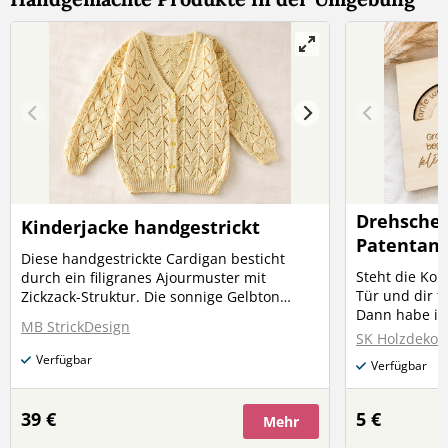
Drehschei
Kinderjacke handgestrickt
Patentant
Diese handgestrickte Cardigan besticht
Steht die Ko
durch ein filigranes Ajourmuster mit
Tür und dir f
Zickzack-Struktur. Die sonnige Gelbton
Dann habe ich
verleiht ihr einen fröhlichen Sommer-Look –
MB StrickDesign
Unsere liebev
perfekt für kühlere Abende oder als
SK Holzdeko 
handlichen Fo
Übergangsjacke. Material: 100% Baumwolle
Verfügbar
Verfügbar
süße und spi
Größe: 110–116 Waschbar bei 40°C
ganz besonders zu 
(Maschinenwäsche) Ein zeitloses
meine Patent
Kleidungsstück, das nicht nur wärmt,
39 €
5 €
Mehr
werden? Mal e
sondern auch mit seinem aufwendigen
charmant und