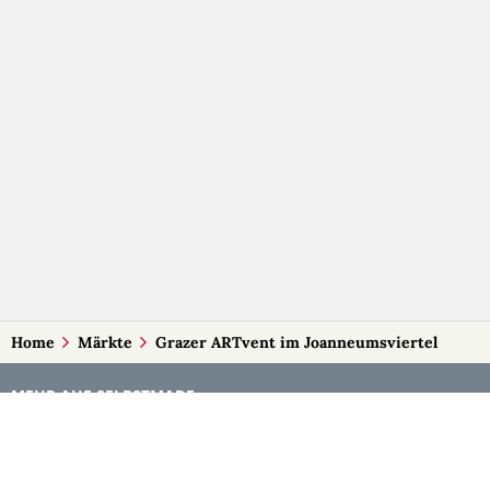
Home
Märkte
Grazer ARTvent im Joanneumsviertel
MEHR AUF SELBSTMADE
Kategorien
Märkte
Accessoires
Burgenland