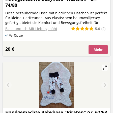
74/80
Diese bezaubernde Hose mit niedlichen Häschen ist perfekt
für kleine Tierfreunde. Aus elastischem baumwolljersey
gefertigt, bietet sie Komfort und Bewegungsfreiheit für
Babys ab etwa 6 Monaten
5,0
(2)
Bella und ich-Mit Liebe genäht
Verfügbar
20 €
Mehr
Handgemachte Babyhose "Piraten" Gr. 62/68