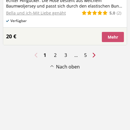
echter Hingucker. Die Hose besteht aus weichem
Baumwoljersey und passt sich durch den elastischen Bund
und die Bündchen bequem an den Kürper an - ideal für
5,0
(2)
Bella und ich-Mit Liebe genäht
aktive Babys!
Verfügbar
20 €
Mehr
1
2
3
...
5
Nach oben