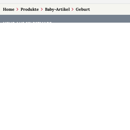
Home
Produkte
Baby-Artikel
Geburt
MEHR AUF SELBSTMADE
Kategorien
Märkte
Accessoires
Burgenland
Baby-Artikel
Kärnten
Bilder und Fotografien
Niederösterreich
Blumen & Gestecke
Oberösterreich
Deko
Salzburg
Geschenke
Steiermark
Handlettering
Tirol
Kleidung
Vorarlberg
Kosmetik
Wien
Kulinarisches
Kunst
Schmuck