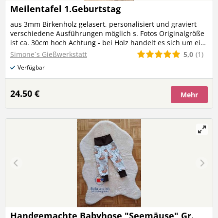
Meilentafel 1.Geburtstag
aus 3mm Birkenholz gelasert, personalisiert und graviert
verschiedene Ausführungen möglich s. Fotos Originalgröße
ist ca. 30cm hoch Achtung - bei Holz handelt es sich um ein
Naturprodukt , es kann zu Abweichungen der Maserung
5,0
(1)
Simone`s Gießwerkstatt
oder Farbe kommen. Ebenfalls kann es bei der Gravur zu
Verfügbar
Farbunterschieden kommen. Dies stellt daher keinen
Reklamationsgrund dar!
24.50 €
Mehr
Handgemachte Babyhose "Seemäuse" Gr.