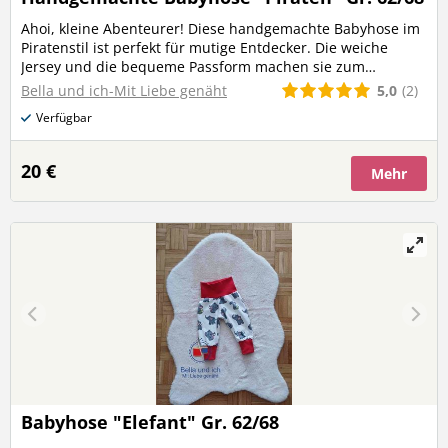
Ahoi, kleine Abenteurer! Diese handgemachte Babyhose im
Piratenstil ist perfekt für mutige Entdecker. Die weiche
Jersey und die bequeme Passform machen sie zum
Lieblingsstück im Alltag.
5,0
(2)
Bella und ich-Mit Liebe genäht
Verfügbar
20 €
Mehr
Babyhose "Elefant" Gr. 62/68