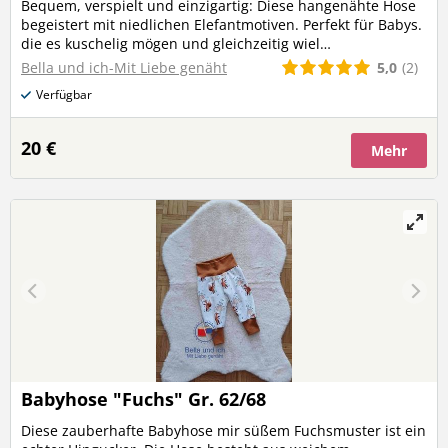
Bequem, verspielt und einzigartig: Diese hangenähte Hose
begeistert mit niedlichen Elefantmotiven. Perfekt für Babys.
die es kuschelig mögen und gleichzeitig wiel
Bewegungsfreiheit brauchen
5,0
(2)
Bella und ich-Mit Liebe genäht
Verfügbar
20 €
Mehr
Babyhose "Fuchs" Gr. 62/68
Diese zauberhafte Babyhose mir süßem Fuchsmuster ist ein