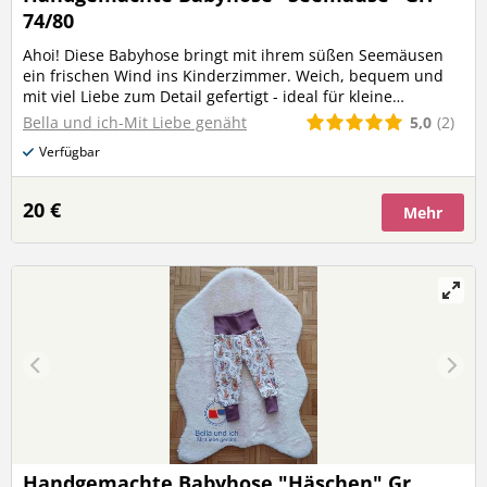
74/80
Ahoi! Diese Babyhose bringt mit ihrem süßen Seemäusen
ein frischen Wind ins Kinderzimmer. Weich, bequem und
mit viel Liebe zum Detail gefertigt - ideal für kleine
Matrosen.
5,0
(2)
Bella und ich-Mit Liebe genäht
Verfügbar
20 €
Mehr
Handgemachte Babyhose "Häschen" Gr.