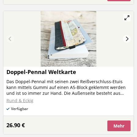
Ordner, Stifte, Brille, Gesichtsmaske und Geldschein/Karten
sind nicht im Angebot enthalten!
Doppel-Pennal Weltkarte
Das Doppel-Pennal mit seinen zwei Reißverschluss-Etuis
kann mittels Gummi auf einen A5-Block geklemmt werden
und ist so immer zur Hand. Die Außenseite besteht aus
Jeans und festem Stoff mit Weltkartendruck. Ins vordere Etui
Rund & Eckig
passen z.B. Stifte, das hintere hat zwei
Verfügbar
Reißverschlussschieber, sodass es auch aus der Mitte
geöffnet werden kannm und ist mit abwaschbarem
Kunststoffgewebe gefüttert - z.B. für eine Gesichtsmaske. So
26.90 €
Mehr
kann das Futter nach Verwendung ausgewischt und
desinfiziert werden. Ins hintere Pennal passen aber auch