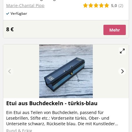
5,0
(2)
Marie-Chantal Pipp
Verfügbar
8 €
Mehr
Etui aus Buchdeckeln - türkis-blau
Ein Etui aus Teilen von Buchdeckeln, passend für
Lesebrillen, Stifte etc.: Vorderseite türkis, Ober- und
Unterseite schwarz, Rückseite blau. Die mit Kunstleder
bezogenen Buchdeckel geben dem Etui Stabilität – so ist die
Rund & Eckig