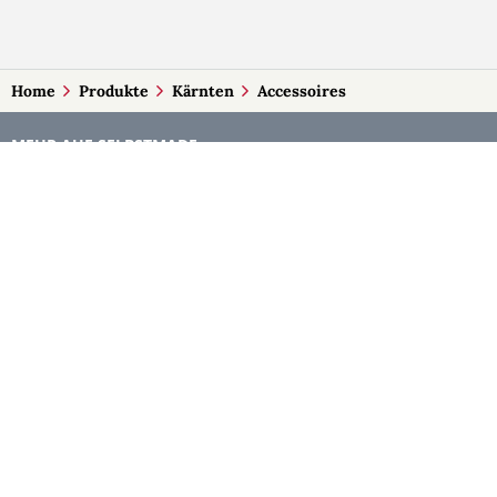
Home
Produkte
Kärnten
Accessoires
MEHR AUF SELBSTMADE
Kategorien
Märkte
Accessoires
Burgenland
Baby-Artikel
Kärnten
Bilder und Fotografien
Niederösterreich
Blumen & Gestecke
Oberösterreich
Deko
Salzburg
Geschenke
Steiermark
Handlettering
Tirol
Kleidung
Vorarlberg
Kosmetik
Wien
Kulinarisches