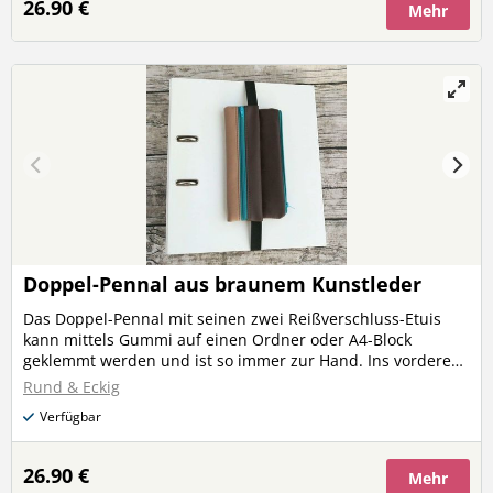
26.90 €
Mehr
kleine Lineale etc. oder ein Handy. Größe: 21 x 10 cm
Ordner, Stifte, Brille, Gesichtsmaske und Geldschein/Karten
sind nicht im Angebot enthalten!
Doppel-Pennal aus braunem Kunstleder
Das Doppel-Pennal mit seinen zwei Reißverschluss-Etuis
kann mittels Gummi auf einen Ordner oder A4-Block
geklemmt werden und ist so immer zur Hand. Ins vordere
Etui passen z.B. Stifte, das hintere ist mit abwaschbarem
Rund & Eckig
Kunststoffgewebe gefüttert, sodass z.B. eine Gesichtsmaske
Verfügbar
darin verstaut und das Futter dann ausgewischt und
desinfiziert werden kann. Ins hintere Pennal passen aber
auch z.B. eine Lesebrille, Ausweis/Geld/Bankomatkarte,
26.90 €
Mehr
kleine Lineale etc. oder ein Handy. Größe: 21 x 10 cm