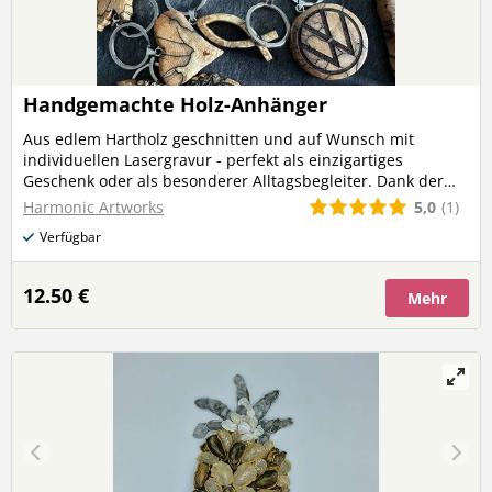
Handgemachte Holz-Anhänger
Aus edlem Hartholz geschnitten und auf Wunsch mit
individuellen Lasergravur - perfekt als einzigartiges
Geschenk oder als besonderer Alltagsbegleiter. Dank der
präzisen Handarbeit mit der Dekupiersäge ist jede Form
5,0
(1)
Harmonic Artworks
möglich - von klassischen Herzen bis zu individuellen
Verfügbar
Sonderformen. Verfügbare Holzarten: Mahagoni, Walnuss,
Wenge, Buche, Zebrano, Purple Heart, Olive, Eiche, Padouk,
Kiefer Jedes Stück ein Unikat mit natürlicher Maserung und
12.50 €
Mehr
Charakter - robust, stilvoll und nachhaltig.