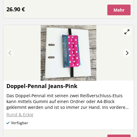
desinfiziert werden kann. Ins hintere Pennal passen aber
auch z.B. eine Lesebrille, Ausweis/Geld/Bankomatkarte,
26.90 €
Mehr
kleine Lineale etc. oder ein Handy. Größe: 21 x 10 cm
Ordner, Stifte, Brille, Gesichtsmaske und Geldschein/Karten
sind nicht im Angebot enthalten!
Doppel-Pennal Jeans-Pink
Das Doppel-Pennal mit seinen zwei Reißverschluss-Etuis
kann mittels Gummi auf einen Ordner oder A4-Block
geklemmt werden und ist so immer zur Hand. Ins vordere
Etui passen z.B. Stifte, das hintere ist mit abwaschbarem
Rund & Eckig
Kunststoffgewebe gefüttert, sodass z.B. eine Gesichtsmaske
Verfügbar
darin verstaut und das Futter dann ausgewischt und
desinfiziert werden kann. Ins hintere Pennal passen aber
auch z.B. eine Lesebrille, Ausweis/Geld/Bankomatkarte,