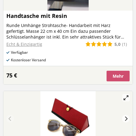
Handtasche mit Resin
Runde Umhänge Strohtasche- Handarbeit mit Harz
gefertigt. Masse 22 cm x 40 cm Ein dazu passender
Schlüsselanhänger ist inkl. Ein sehr attraktives Stück für
jeden Anlass geeignet.
5,0
(1)
Echt & Einzigartig
Verfügbar
Kostenloser Versand
75 €
Mehr