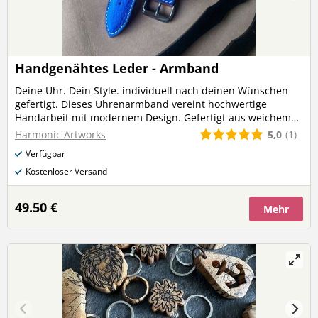
Handgenähtes Leder - Armband
Deine Uhr. Dein Style. individuell nach deinen Wünschen
gefertigt. Dieses Uhrenarmband vereint hochwertige
Handarbeit mit modernem Design. Gefertigt aus weichem
Echtleder bietet es nicht nur hohen Tragekomfort, sondern
5,0
(1)
Harmonic Artworks
wird durch die robuste Naht besonders langlebig. Wähle
Verfügbar
deine Wunschfraben und gestalte dein persönliches Unikat
- ein Accessoire das perfekt zu dir passt. Leder in vielen
Kostenloser Versand
verschiedenen Farben und Varianten verfügbar.
Nahtfarben: Rot, Orange, Gelb, Beige, Weiß, Schwarz,
49.50 €
Mehr
Braun, Grün, Hellblau, Dunkelblau