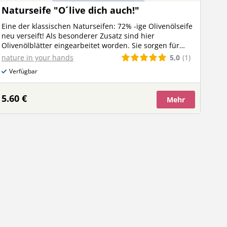
Naturseife "O´live dich auch!"
Eine der klassischen Naturseifen: 72% -ige Olivenölseife
neu verseift! Als besonderer Zusatz sind hier
Olivenölblätter eingearbeitet worden. Sie sorgen für
einen angenehmen Peeling- Effekt. Zudem schmeichelt
5,0
(1)
nature in your hands
der warme kräutig- würzige, tonisierende Duft der
Verfügbar
ätherischen Öle der Nase. Ingredients: Olea Europaea
Oil (Olivenöl), Cocos Nucifera Oil (Kokosnussöl), Aqua
(Wasser), Sodium hydroxide (Natriumhydroxide),
5.60 €
Mehr
Potassium hydroxide (Kaliumhydroxide), Aroma
(Limonene*, Linalool*), Olea Europaea Leaf
(Olivenblätter), Ilit (Tonerde). *Allergene, die in
ätherischen Ölen natürlich vorkommen. palmölfrei /
vegan / geeignet als Hand- und Duschseife / mit Peeling-
Effekt Verpackung: Zellglas/ Papierbanderole