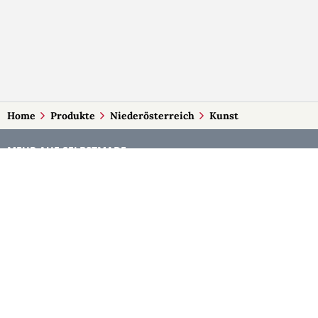
Home
Produkte
Niederösterreich
Kunst
MEHR AUF SELBSTMADE
Kategorien
Märkte
Accessoires
Burgenland
Baby-Artikel
Kärnten
Bilder und Fotografien
Niederösterreich
Blumen & Gestecke
Oberösterreich
Deko
Salzburg
Geschenke
Steiermark
Handlettering
Tirol