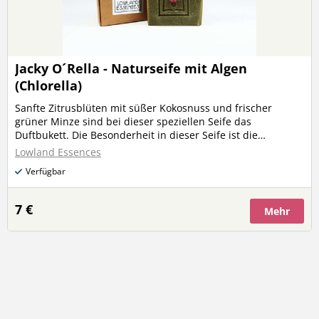
Jacky O´Rella - Naturseife mit Algen
(Chlorella)
Sanfte Zitrusblüten mit süßer Kokosnuss und frischer
grüner Minze sind bei dieser speziellen Seife das
Duftbukett. Die Besonderheit in dieser Seife ist die
entgiftende Chlorella Mikroalge (vitalisierend, Vitamin B12,
Lowland Essences
Folsäure, Eisen etc.) und die Omega-6 Fettsäuren des
Verfügbar
Sonnenblumenöls.
7 €
Mehr