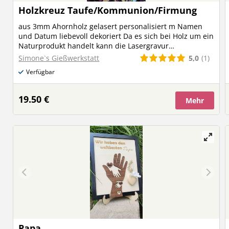
Holzkreuz Taufe/Kommunion/Firmung
aus 3mm Ahornholz gelasert personalisiert m Namen
und Datum liebevoll dekoriert Da es sich bei Holz um ein
Naturprodukt handelt kann die Lasergravur
unterschiedlich stark ausfallen dies stellt keinen
5,0
(1)
Simone`s Gießwerkstatt
Reklamationsgrund da.
Verfügbar
19.50 €
Mehr
Papa ......