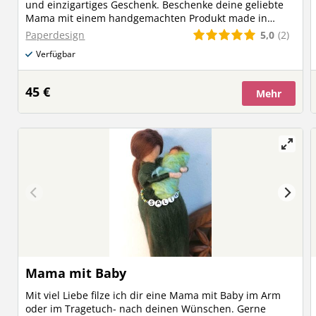
und einzigartiges Geschenk. Beschenke deine geliebte
Mama mit einem handgemachten Produkt made in
Austria! Bitte wähle zwischen 3 Textvarianten aus! Falls
5,0
(2)
Paperdesign
du Einzelkind bist, dann teile mir das bitte in der
Verfügbar
Bestellkommentaren mit, damit ich den Text anpassen
kann (bei Variante 1 und 2)! Wenn du aus den aktuellen
Gründen deine Mama nicht sehen kannst, teile mir das
45 €
Mehr
in den Bestellkommentaren mit, ich kann in deinem
Namen die Box an deine Mama versenden! Maße außen
27cmx27cm.
Mama mit Baby
Mit viel Liebe filze ich dir eine Mama mit Baby im Arm
oder im Tragetuch- nach deinen Wünschen. Gerne