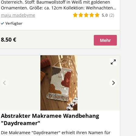
Österreich. Stoff: Baumwollstoff in Weiß mit goldenen
Ornamenten. Größe: ca. 12cm Kollektion: Weihnachten
Artikelnummer: 202018
5,0
(2)
maju madebyme
Verfügbar
8.50 €
Mehr
Abstrakter Makramee Wandbehang
"Daydreamer"
Die Makramee "Daydreamer" erhielt ihren Namen für