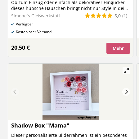
Ob zum Einzug oder einfach als dekorativer Hingucker –
dieses hübsche Häuschen bringt nicht nur Style in dein
Zuhause, sondern kann auch individuell mit
5,0
(1)
Simone`s Gießwerkstatt
Familiennamen oder persönlichen Botschaften gestaltet
Verfügbar
werden! 💌✨ Perfekt, um deinen Raum mit einem
besonderen Touch zu versehen oder ein schönes
Kostenloser Versand
Geschenk für Freunde und Familie zu kreieren! 🎁❤️ Was
würdest du auf dein Häuschen schreiben?
20.50 €
Mehr
Shadow Box "Mama"
Dieser personalisierte Bilderrahmen ist ein besonderes