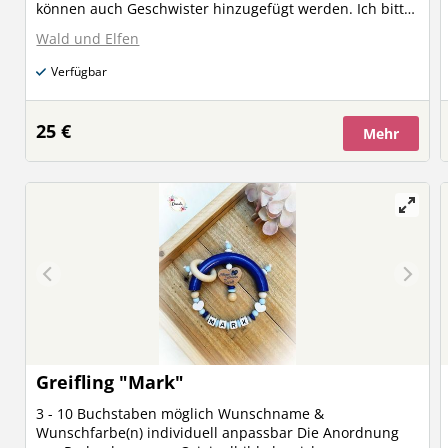
können auch Geschwister hinzugefügt werden. Ich bitte
um eine genaue Beschreibung der Mama, oder einem
Wald und Elfen
Bild um sie so zu individualisieren und um das
Geschlecht des Babys und evtl kleine Details wie die
Verfügbar
Haarfarbe. Gerne auch mit Namen personaliesierbar.
Die Mama ist ca 20-25cm groß und kommt mit einem
Nylonfaden zum aufhängen. Preis AB 25€
25 €
Mehr
Greifling "Mark"
3 - 10 Buchstaben möglich Wunschname &
Wunschfarbe(n) individuell anpassbar Die Anordnung