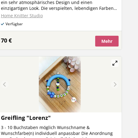
ein sehr atmosphärisches Design und einen
einzigartigen Look. Die verspielten, lebendigen Farben
und interessanten Formen bilden ein sehr
Home Knitter Studio
atmosphärisches Kunstwerk, das perfekt in ein
Verfügbar
modernes Design passt. Das subtile Gesicht, das auf
den Wandteppich gestickt ist, trägt zur einzigartigen
Persönlichkeit des Wandteppichs bei. Maße:
70 €
Mehr
"Daydreamer" ist 30 cm breit und ca. 60 cm lang
(einschließlich der Aufhängeschnur). Gewicht: Der
Wandteppich wiegt ca. 568 g. Materialien: 100%
recycelte Baumwolle, Holz.
Greifling "Lorenz"
3 - 10 Buchstaben möglich Wunschname &
Wunschfarbe(n) individuell anpassbar Die Anordnung