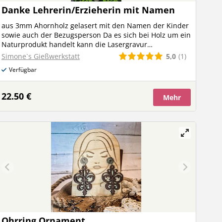
Danke Lehrerin/Erzieherin mit Namen
aus 3mm Ahornholz gelasert mit den Namen der Kinder
sowie auch der Bezugsperson Da es sich bei Holz um ein
Naturprodukt handelt kann die Lasergravur
unterschiedlich stark ausfallen dies stellt keinen
5,0
(1)
Simone`s Gießwerkstatt
Reklamationsgrund da.
Verfügbar
22.50 €
Mehr
Ohrring Ornament