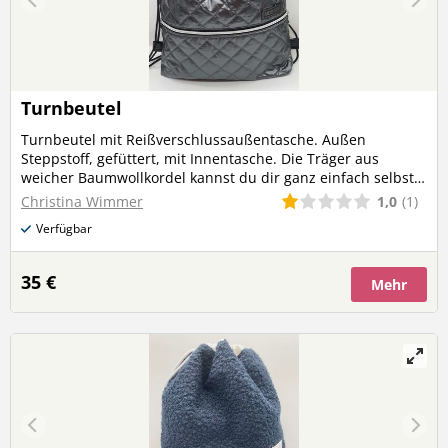
Turnbeutel
Turnbeutel mit Reißverschlussaußentasche. Außen
Steppstoff, gefüttert, mit Innentasche. Die Träger aus
weicher Baumwollkordel kannst du dir ganz einfach selbst
kürzen!
1,0
(1)
Christina Wimmer
Verfügbar
35 €
Mehr