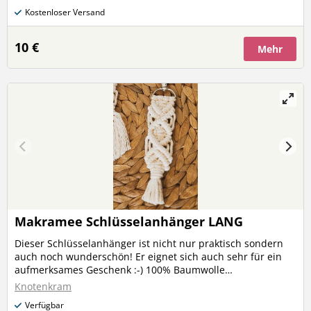
13cm (Da es sich um ein handgemachtes Stück handelt,
Kostenloser Versand
kann es immer zu Abweichungen der Maße und auch der
Bilder kommen)
10 €
Mehr
Makramee Schlüsselanhänger LANG
Dieser Schlüsselanhänger ist nicht nur praktisch sondern
auch noch wunderschön! Er eignet sich auch sehr für ein
aufmerksames Geschenk :-) 100% Baumwolle
Metallkarabiner 100% mit ganz viel Liebe selbstgemacht
Knotenkram
Farbe: - Natur - Braun - Grau - Schwarz Bei individuellen
Verfügbar
Farbwünschen schicke mir gerne eine Anfrage! Länge: ca.