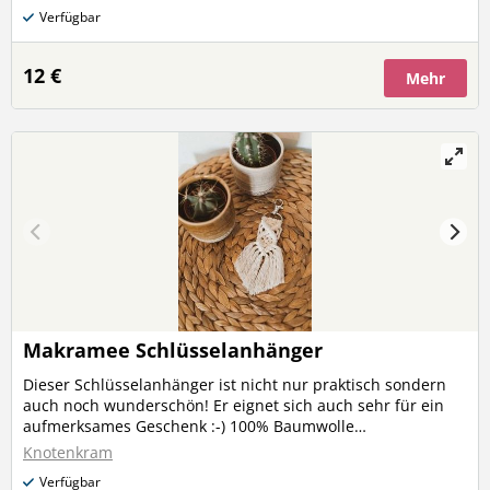
Verfügbar
12 €
Mehr
Makramee Schlüsselanhänger
Dieser Schlüsselanhänger ist nicht nur praktisch sondern
auch noch wunderschön! Er eignet sich auch sehr für ein
aufmerksames Geschenk :-) 100% Baumwolle
Metallkarabiner 100% mit ganz viel Liebe selbstgemacht
Knotenkram
Farbe: - Natur - Braun - Grau - Schwarz Bei individuellen
Verfügbar
Farbwünschen schicke mir gerne eine Anfrage! Länge: ca.