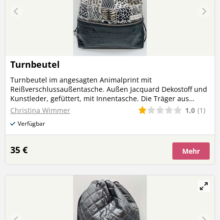
Turnbeutel
Turnbeutel im angesagten Animalprint mit
Reißverschlussaußentasche. Außen Jacquard Dekostoff und
Kunstleder, gefüttert, mit Innentasche. Die Träger aus
weicher Baumwollkordel kannst du dir ganz einfach selbst
1,0
(1)
Christina Wimmer
kürzen!
Verfügbar
35 €
Mehr