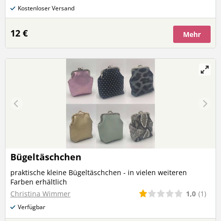
15cm (Da es sich um ein handgemachtes Stück handelt,
Kostenloser Versand
kann es immer zu Abweichungen der Maße und auch der
Bilder kommen)
12 €
Mehr
Bügeltäschchen
praktische kleine Bügeltäschchen - in vielen weiteren
Farben erhältlich
1,0
(1)
Christina Wimmer
Verfügbar