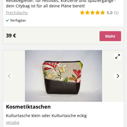
Reisebegleiter, für Festivals, Konzerte und Spaziergänge -
dein Citybag ist für all deine Pläne bereit!
5,0
(5)
Frechdachs
Verfügbar
39 €
Mehr
Kosmetiktaschen
Kulturtasche klein oder Kulturtasche eckig
vesaba