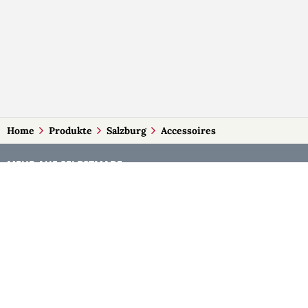
Home
Produkte
Salzburg
Accessoires
MEHR AUF SELBSTMADE
Kategorien
Märkte
Accessoires
Burgenland
Baby-Artikel
Kärnten
Bilder und Fotografien
Niederösterreich
Blumen & Gestecke
Oberösterreich
Deko
Salzburg