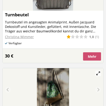
Turnbeutel
Turnbeutel im angesagten Animalprint. Außen Jacquard
Dekostoff und Kunstleder, gefüttert, mit Innentasche. Die
Träger aus weicher Baumwollkordel kannst du dir ganz
einfach selbst kürzen!
1,0
(1)
Christina Wimmer
Verfügbar
30 €
Mehr