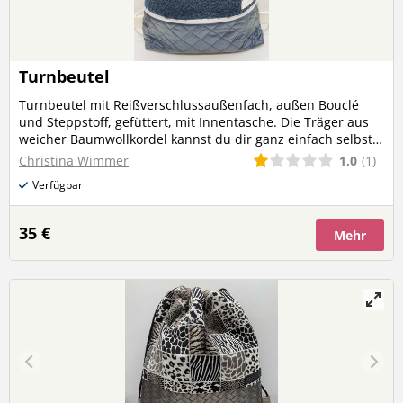
Turnbeutel
Turnbeutel mit Reißverschlussaußenfach, außen Bouclé
und Steppstoff, gefüttert, mit Innentasche. Die Träger aus
weicher Baumwollkordel kannst du dir ganz einfach selbst
kürzen!
1,0
(1)
Christina Wimmer
Verfügbar
35 €
Mehr