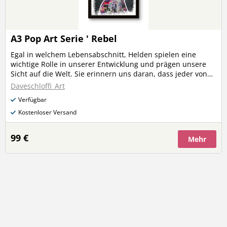
A3 Pop Art Serie ' Rebel
Egal in welchem Lebensabschnitt, Helden spielen eine
wichtige Rolle in unserer Entwicklung und prägen unsere
Sicht auf die Welt. Sie erinnern uns daran, dass jeder von
uns das Potenzial hat, ein Held im Leben anderer zu sein.
Daveschloffi_Art
Meine künstlerische Interpretation dieser Helden, als
Verfügbar
Fineartprint auf A3. Jedes Kunstwerk ist nummeriert,
signiert und unterschrieben. Pro Werk ist die Auflage auf 10
Kostenloser Versand
Stück limitiert. Ideal als Geschenk oder zum Sammeln!
Setzte ein Statement mit Kunst aus Österreich, von
99 €
Mehr
Daveschloffiart, Gewinner des Carton Austria Award 2024.