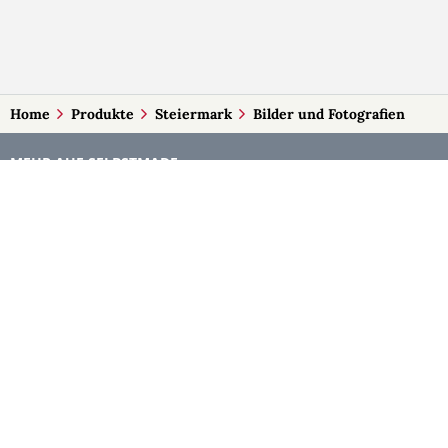
Home
Produkte
Steiermark
Bilder und Fotografien
MEHR AUF SELBSTMADE
Kategorien
Märkte
Accessoires
Burgenland
Baby-Artikel
Kärnten
Bilder und Fotografien
Niederösterreich
Blumen & Gestecke
Oberösterreich
Deko
Salzburg
Geschenke
Steiermark
Handlettering
Tirol
Kleidung
Vorarlberg