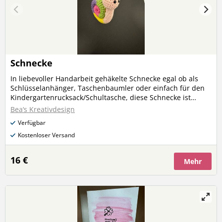
Schnecke
In liebevoller Handarbeit gehäkelte Schnecke egal ob als
Schlüsselanhänger, Taschenbaumler oder einfach für den
Kindergartenrucksack/Schultasche, diese Schnecke ist
immer ein Hingucker Ihr könnt mir gerne auch eure
Bea‘s Kreativdesign
Farbwünsche für das Schneckenhaus schreiben
Verfügbar
Kostenloser Versand
16 €
Mehr