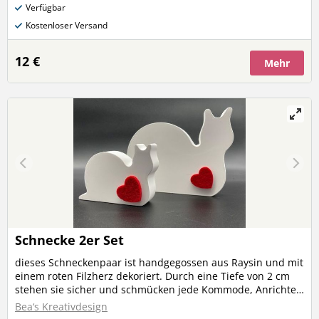
Verfügbar
Kostenloser Versand
12 €
Mehr
Schnecke 2er Set
dieses Schneckenpaar ist handgegossen aus Raysin und mit
einem roten Filzherz dekoriert. Durch eine Tiefe von 2 cm
stehen sie sicher und schmücken jede Kommode, Anrichte,
Fenstersims, Tisch,... Das Set besteht aus einer großen und
Bea‘s Kreativdesign
einer kleinen Schnecke. Diese Schnecken lassen mit