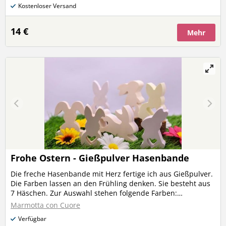
Kostenloser Versand
14 €
Mehr
Frohe Ostern - Gießpulver Hasenbande
Die freche Hasenbande mit Herz fertige ich aus Gießpulver.
Die Farben lassen an den Frühling denken. Sie besteht aus
7 Häschen. Zur Auswahl stehen folgende Farben:
Sonnengelb, Terrakotta, Rot, Grün, Lindgrün, Rostrot und
Marmotta con Cuore
Blau. Du kannst mir schreiben ob du lieber satte Farben
Verfügbar
oder Pastell möchtest. Bitte beachte, daß pro Hasenbande