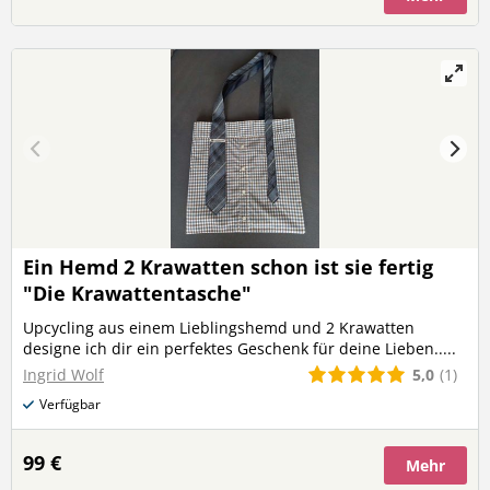
Luftballonhüllen genäht aus Baumwollwebware inklusive
einem Luftballon Laufend verschiedene Designs vorhanden,
bei Interesse melde dich bei mir und ich schicke dir die
aktuell verfügbaren Hüllen zum aussuchen.
Ein Hemd 2 Krawatten schon ist sie fertig
"Die Krawattentasche"
Upcycling aus einem Lieblingshemd und 2 Krawatten
designe ich dir ein perfektes Geschenk für deine Lieben.....
5,0
(1)
Ingrid Wolf
Verfügbar
99 €
Mehr