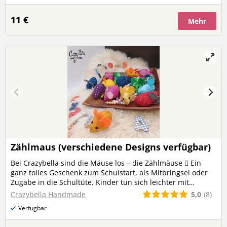
nur eine Farbe möglich ist.
11 €
Mehr
Zählmaus (verschiedene Designs verfügbar)
Bei Crazybella sind die Mäuse los – die Zählmäuse  Ein
ganz tolles Geschenk zum Schulstart, als Mitbringsel oder
Zugabe in die Schultüte. Kinder tun sich leichter mit
anfänglichem Rechnen und Zählen. Dabei können Sie die 20
5,0
(8)
Crazybella Handmade
Perlen am Mäuseschwanz zur Hilfe nehmen. Der kleine
Verfügbar
Begleiter bringt Glück und erleichtert den Schulstart! Die
Mäuse werden liebevoll von mir aus Baumwolle genäht, mit