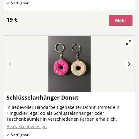
Verfügbar
Sicherheit jeden Salat im Garten stehen. große Schnecke:
Höhe 11 cm Breite 16 cm Tiefe 2 cm Gewicht ca. 407 Gramm
kleine Schnecke: Höhe 6,7 cm Breite 10 cm Tiefe 2 cm
19 €
Mehr
Gewicht ca. 150 Gramm
Schlüsselanhänger Donut
in liebevoller Handarbeit gehäkelter Donut. Immer ein
Hingucker, egal ob als Schlüsselanhänger oder
Taschenbaumler in verschiedenen Farben erhältlich.
Bea‘s Kreativdesign
Verfügbar