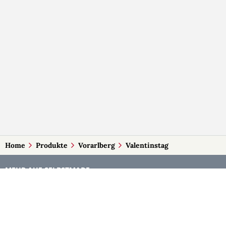
Home
Produkte
Vorarlberg
Valentinstag
MEHR AUF SELBSTMADE
Kategorien
Märkte
Accessoires
Burgenland
Baby-Artikel
Kärnten