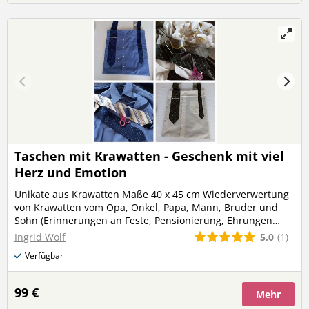
Taschen mit Krawatten - Geschenk mit viel
Herz und Emotion
Unikate aus Krawatten Maße 40 x 45 cm Wiederverwertung
von Krawatten vom Opa, Onkel, Papa, Mann, Bruder und
Sohn (Erinnerungen an Feste, Pensionierung, Ehrungen
oder Matura Für Firmen und Vereine oder als Geschenk für
5,0
(1)
Ingrid Wolf
die Mutter, Schwester, Freundin, Tante oder Oma so wird
Verfügbar
die Krawatte einen neuen Nutzen zugeführt - Upcycling Du
kannst mir auch gerne deine eigenen Krawatten zusenden,
dann werde ich auf Wunsch ein UNIKAT für die design.
99 €
Mehr