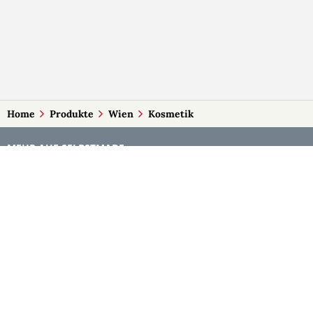
Home
Produkte
Wien
Kosmetik
MEHR AUF SELBSTMADE
Kategorien
Märkte
Accessoires
Burgenland
Baby-Artikel
Kärnten
Bilder und Fotografien
Niederösterreich
Blumen & Gestecke
Oberösterreich
Deko
Salzburg
Geschenke
Steiermark
Handlettering
Tirol