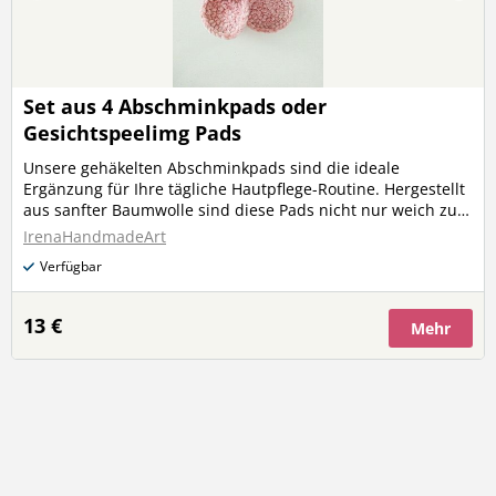
Set aus 4 Abschminkpads oder
Gesichtspeelimg Pads
Unsere gehäkelten Abschminkpads sind die ideale
Ergänzung für Ihre tägliche Hautpflege-Routine. Hergestellt
aus sanfter Baumwolle sind diese Pads nicht nur weich zur
Haut, sondern auch umweltfreundlich und
IrenaHandmadeArt
wiederverwendbar. Ihre gehäkelte Struktur gewährleistet
Verfügbar
eine schonende Reinigung und entfernt Make-up und
Unreinheiten mühelos, während sie gleichzeitig die
Umweltbelastung reduziert. Diese nachhaltigen Pads
13 €
Mehr
können einfach gewaschen und wiederverwendet werden,
was sie zu einer umweltbewussten Wahl für Ihre
Pflegeroutine macht. Sanft, effektiv und umweltfreundlich –
ein absolutes Must-have für Ihre tägliche Hautpflege.