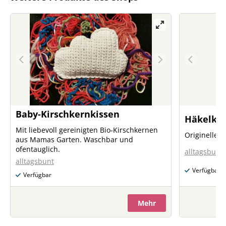
Baby-Kirschkernkissen
Häkelket
Mit liebevoll gereinigten Bio-Kirschkernen
Originelles 
aus Mamas Garten. Waschbar und
ofentauglich.
alltagsbunt
alltagsbunt
Verfügbar
Verfügbar
Mehr