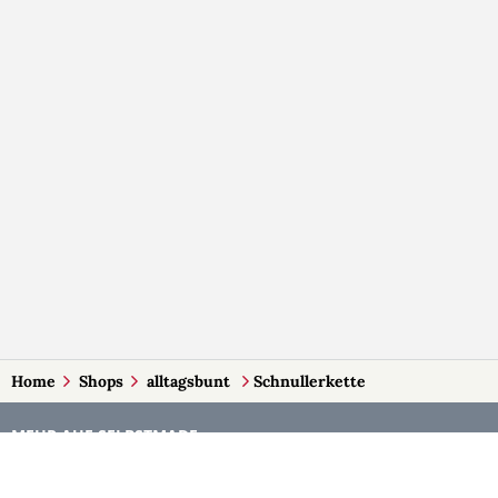
Home
Shops
alltagsbunt
Schnullerkette
MEHR AUF SELBSTMADE
Kategorien
Märkte