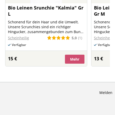
Bio Leinen Srunchie "Kalmia" Gr
Bio Lein
L
Gr M
Schonend für dein Haar und die Umwelt.
Schonend fü
Unsere Scrunchies sind ein richtiger
Unsere Scrun
Hingucker, zusammengebunden zum Bun
Hingucker,
oder zum Ponytail, die Frisur sitzt. 100%
oder zum Pon
5,0
(1)
Scheinheilig
Scheinheilig
plastikfrei aus Bio Leinen und
plastikfrei 
Verfügbar
Verfügbar
Naturkautschuk Erhältlich in den Farben -
Naturkautschuk Erhältlich in d
weiß, creme, grau, natur, dunkelblau, oliv,
weiß, creme,
apricot
apricot
15 €
13 €
Mehr
Melden