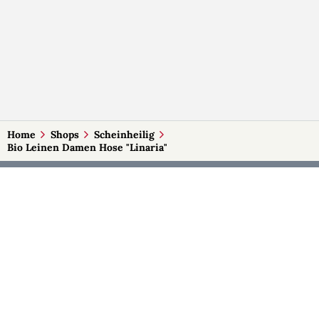
Home
Shops
Scheinheilig
Bio Leinen Damen Hose "Linaria"
MEHR AUF SELBSTMADE
Kategorien
Märkte
Accessoires
Burgenland
Baby-Artikel
Kärnten
Bilder und Fotografien
Niederösterreich
Blumen & Gestecke
Oberösterreich
Deko
Salzburg