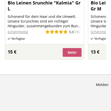
Bio Leinen Srunchie "Kalmia" Gr
Bio Lein
L
Gr M
Schonend für dein Haar und die Umwelt.
Schonend fü
Unsere Scrunchies sind ein richtiger
Unsere Scrun
Hingucker, zusammengebunden zum Bun
Hingucker,
oder zum Ponytail, die Frisur sitzt. 100%
oder zum Pon
5,0
(1)
Scheinheilig
Scheinheilig
plastikfrei aus Bio Leinen und
plastikfrei 
Verfügbar
Verfügbar
Naturkautschuk Erhältlich in den Farben -
Naturkautschuk Erhältlich in d
weiß, creme, grau, natur, dunkelblau, oliv,
weiß, creme,
apricot
apricot
15 €
13 €
Mehr
Melden