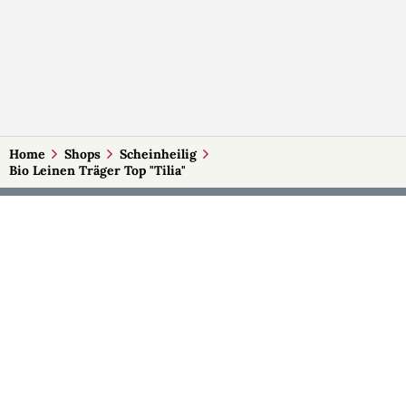
Home
Shops
Scheinheilig
Bio Leinen Träger Top "Tilia"
MEHR AUF SELBSTMADE
Kategorien
Märkte
Accessoires
Burgenland
Baby-Artikel
Kärnten
Bilder und Fotografien
Niederösterreich
Blumen & Gestecke
Oberösterreich
Deko
Salzburg
Geschenke
Steiermark