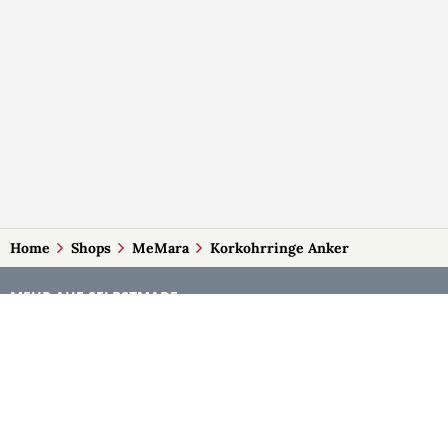
Home
Shops
MeMara
Korkohrringe Anker
MEHR AUF SELBSTMADE
Kategorien
Märkte
Accessoires
Burgenland
Baby-Artikel
Kärnten
Bilder und Fotografien
Niederösterreich