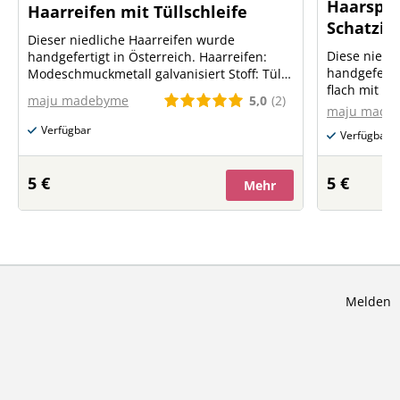
Haarspan
Haarreifen mit Tüllschleife
Schatzi
Dieser niedliche Haarreifen wurde
Diese niedl
handgefertigt in Österreich. Haarreifen:
handgefertigt in 
Modeschmuckmetall galvanisiert Stoff: Tüll
flach mit 
aus Polyester Größe Haarreifen: Umfang
5,0
(2)
maju madebyme
galvanisiert
37cm, Breite 5mm Größe Schleife: ca. 18cm
maju made
Weiß gestrei
Verfügbar
Verfügbar
5 €
5 €
Mehr
Melden