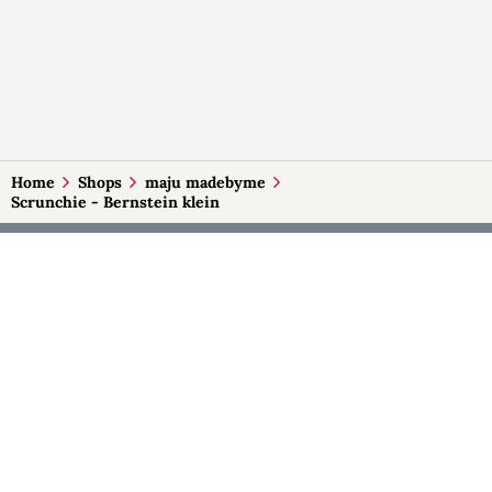
Home
Shops
maju madebyme
Scrunchie - Bernstein klein
MEHR AUF SELBSTMADE
Kategorien
Märkte
Accessoires
Burgenland
Baby-Artikel
Kärnten
Bilder und Fotografien
Niederösterreich
Blumen & Gestecke
Oberösterreich
Deko
Salzburg
Geschenke
Steiermark