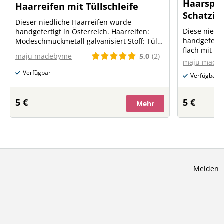
Haarspan
Haarreifen mit Tüllschleife
Schatzi
Dieser niedliche Haarreifen wurde
Diese niedl
handgefertigt in Österreich. Haarreifen:
handgefertigt in 
Modeschmuckmetall galvanisiert Stoff: Tüll
flach mit 
aus Polyester Größe Haarreifen: Umfang
5,0
(2)
maju madebyme
galvanisiert
37cm, Breite 5mm Größe Schleife: ca. 18cm
maju made
Weiß gestrei
Verfügbar
Verfügbar
5 €
5 €
Mehr
Melden