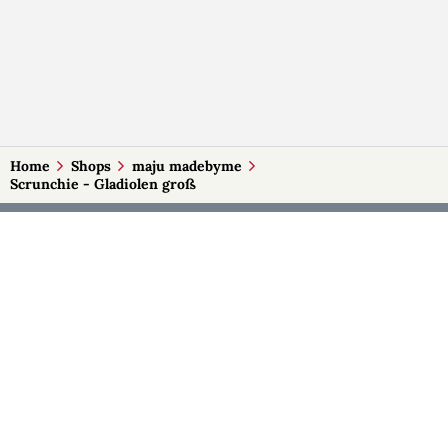
Home
Shops
maju madebyme
Scrunchie - Gladiolen groß
MEHR AUF SELBSTMADE
Kategorien
Märkte
Accessoires
Burgenland
Baby-Artikel
Kärnten
Bilder und Fotografien
Niederösterreich
Blumen & Gestecke
Oberösterreich
Deko
Salzburg
Geschenke
Steiermark