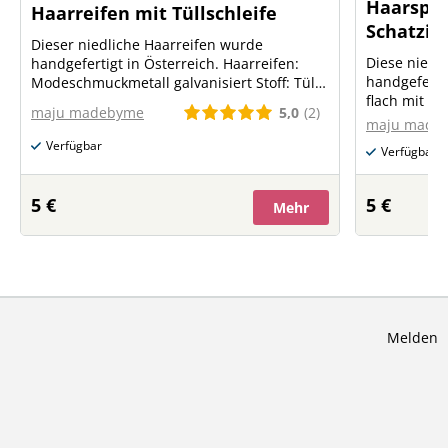
Haarspan
Haarreifen mit Tüllschleife
Schatzi
Dieser niedliche Haarreifen wurde
Diese niedl
handgefertigt in Österreich. Haarreifen:
handgefertigt in 
Modeschmuckmetall galvanisiert Stoff: Tüll
flach mit 
aus Polyester Größe Haarreifen: Umfang
5,0
(2)
maju madebyme
galvanisiert
37cm, Breite 5mm Größe Schleife: ca. 18cm
maju made
Weiß gestrei
Verfügbar
Verfügbar
5 €
5 €
Mehr
Melden