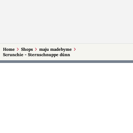
Home
Shops
maju madebyme
Scrunchie - Sternschnuppe dünn
MEHR AUF SELBSTMADE
Kategorien
Märkte
Accessoires
Burgenland
Baby-Artikel
Kärnten
Bilder und Fotografien
Niederösterreich
Blumen & Gestecke
Oberösterreich
Deko
Salzburg
Geschenke
Steiermark