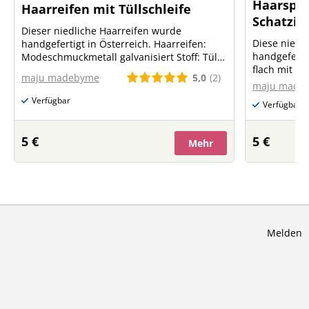
Haarspan
Haarreifen mit Tüllschleife
Schatzi
Dieser niedliche Haarreifen wurde
Diese niedl
handgefertigt in Österreich. Haarreifen:
handgefertigt in 
Modeschmuckmetall galvanisiert Stoff: Tüll
flach mit 
aus Polyester Größe Haarreifen: Umfang
5,0
(2)
maju madebyme
galvanisiert
37cm, Breite 5mm Größe Schleife: ca. 18cm
maju made
Weiß gestrei
Verfügbar
Verfügbar
5 €
5 €
Mehr
Melden