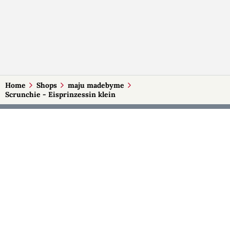
Home
Shops
maju madebyme
Scrunchie - Eisprinzessin klein
MEHR AUF SELBSTMADE
Kategorien
Märkte
Accessoires
Burgenland
Baby-Artikel
Kärnten
Bilder und Fotografien
Niederösterreich
Blumen & Gestecke
Oberösterreich
Deko
Salzburg
Geschenke
Steiermark