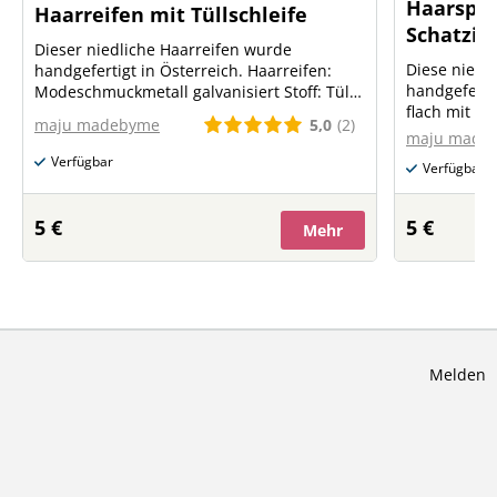
Haarspan
Haarreifen mit Tüllschleife
Schatzi
Dieser niedliche Haarreifen wurde
Diese niedl
handgefertigt in Österreich. Haarreifen:
handgefertigt in 
Modeschmuckmetall galvanisiert Stoff: Tüll
flach mit 
aus Polyester Größe Haarreifen: Umfang
5,0
(2)
maju madebyme
galvanisiert
37cm, Breite 5mm Größe Schleife: ca. 18cm
maju made
Weiß gestrei
Verfügbar
Verfügbar
5 €
5 €
Mehr
Melden