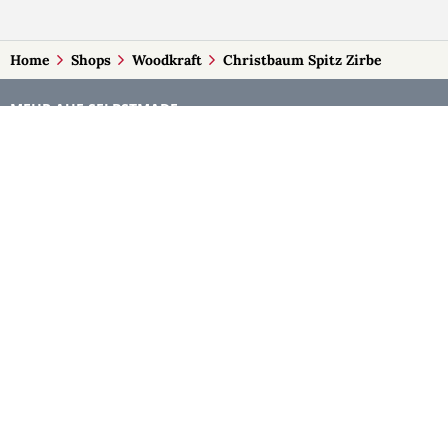
Home
Shops
Woodkraft
Christbaum Spitz Zirbe
MEHR AUF SELBSTMADE
Kategorien
Märkte
Accessoires
Burgenland
Baby-Artikel
Kärnten
Bilder und Fotografien
Niederösterreich
Blumen & Gestecke
Oberösterreich
Deko
Salzburg
Geschenke
Steiermark
Handlettering
Tirol
Kleidung
Vorarlberg
Kosmetik
Wien
Kulinarisches
Kunst