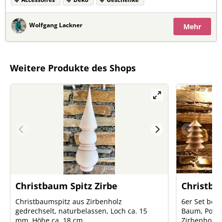
Wolfgang Lackner
Mehr
Weitere Produkte des Shops
Christbaum Spitz Zirbe
Christb
Christbaumspitz aus Zirbenholz
6er Set bes
gedrechselt, naturbelassen, Loch ca. 15
Baum, Pock
mm, Höhe ca. 18 cm
Zirbenholz 