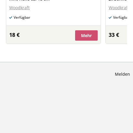
naturbelass
Woodkraft
Woodkraft
Figuren ca.
Verfügbar
Verfügbar
18 €
33 €
Mehr
Melden