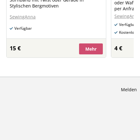
oder Waffel Farb und Motivmuster gerne
Stylischen Bergmotiven
SewingAnn
SewingAnna
Verfügbar
Verfügbar
Kostenloser
15 €
4 €
Mehr
Melden