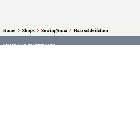
Home
Shops
SewingAnna
Haarschleifchen
MEHR AUF SELBSTMADE
Kategorien
Märkte
Accessoires
Burgenland
Baby-Artikel
Kärnten
Bilder und Fotografien
Niederösterreich
Blumen & Gestecke
Oberösterreich
Deko
Salzburg
Geschenke
Steiermark
Handlettering
Tirol
Kleidung
Vorarlberg
Kosmetik
Wien