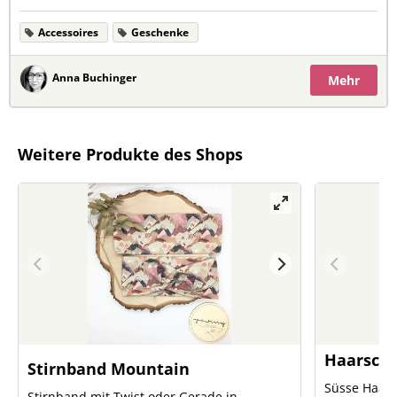
Accessoires
Geschenke
Anna Buchinger
Mehr
Weitere Produkte des Shops
Haarschl
Stirnband Mountain
Süsse Haars
Stirnband mit Twist oder Gerade in