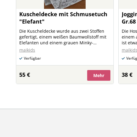
Kuscheldecke mit Schmusetuch
Joggi
"Elefant"
Gr.68
Die Kuscheldecke wurde aus zwei Stoffen
Die Hos
gefertigt, einem weißen Baumwollstoff mit
einem 
Elefanten und einem grauen Minky-
ist etwa
Kuschelstoff mit Sternen. Die Kuscheldecke
die Übe
maikids
maikid
kann für einen Aufpreis von € 5,-- gerne
Verfügbar
Verfü
personalisiert werden. Das weiße
Baumwoll-Schmusetuch mit Elefanten ist
besonders weich und saugfähig.
55 €
38 €
Mehr