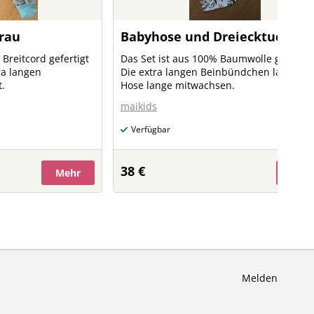
rau
Babyhose und Dreiecktuch Gr.
Breitcord gefertigt
Das Set ist aus 100% Baumwolle gefertigt
ra langen
Die extra langen Beinbündchen lassen d
.
Hose lange mitwachsen.
maikids
Verfügbar
38 €
Mehr
Meh
Melden