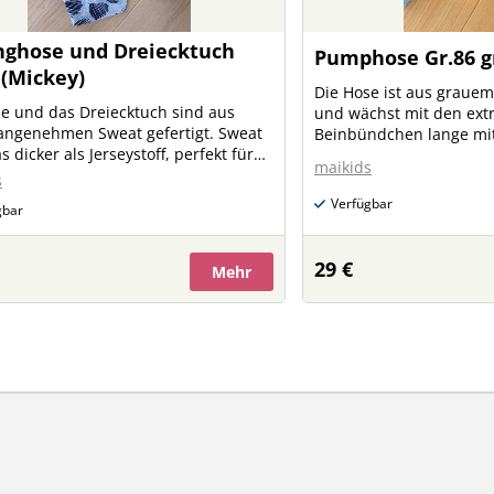
nghose und Dreiecktuch
Pumphose Gr.86 g
 (Mickey)
Die Hose ist aus grauem 
e und das Dreiecktuch sind aus
und wächst mit den ext
angenehmen Sweat gefertigt. Sweat
Beinbündchen lange mit
s dicker als Jerseystoff, perfekt für
maikids
rgangszeit.
s
Verfügbar
gbar
29 €
Mehr