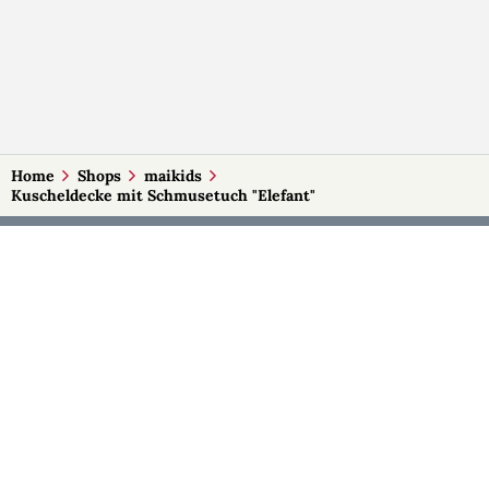
Home
Shops
maikids
Kuscheldecke mit Schmusetuch "Elefant"
MEHR AUF SELBSTMADE
Kategorien
Märkte
Accessoires
Burgenland
Baby-Artikel
Kärnten
Bilder und Fotografien
Niederösterreich
Blumen & Gestecke
Oberösterreich
Deko
Salzburg
Geschenke
Steiermark