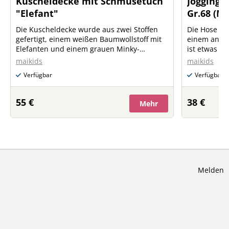
Kuscheldecke mit Schmusetuch
Joggingh
"Elefant"
Gr.68 (Mi
Die Kuscheldecke wurde aus zwei Stoffen
Die Hose un
gefertigt, einem weißen Baumwollstoff mit
einem angen
Elefanten und einem grauen Minky-
ist etwas dic
Kuschelstoff mit Sternen. Die Kuscheldecke
die Übergan
maikids
maikids
kann für einen Aufpreis von € 5,-- gerne
Verfügbar
Verfügbar
personalisiert werden. Das weiße
Baumwoll-Schmusetuch mit Elefanten ist
besonders weich und saugfähig.
55 €
38 €
Mehr
Melden