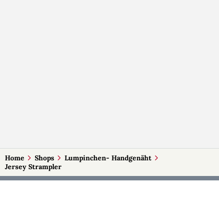
Home
Shops
Lumpinchen- Handgenäht
Jersey Strampler
MEHR AUF SELBSTMADE
Kategorien
Märkte