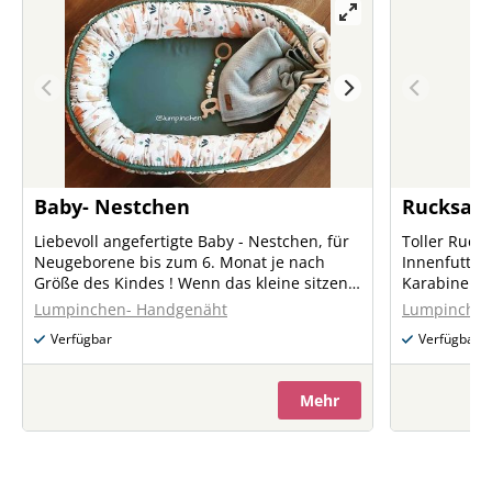
Baby- Nestchen
Rucksac
Liebevoll angefertigte Baby - Nestchen, für
Toller Ruck
Neugeborene bis zum 6. Monat je nach
Innenfutter
Größe des Kindes ! Wenn das kleine sitzen
Karabiner f
kann, die Kordel öffnen und man hat eine
und Stifttasche Auf Anfrage nä
Lumpinchen- Handgenäht
Lumpinchen
kleine Spielbucht mit wattierter
gerne deine
Verfügbar
Verfügbar
Sitzunterlage und seitlichen Sitzring!
Vorstellung
Babynestchen besteht aus: Babynestchen
Schaumstoff- Matratze Und
Mehr
Matratzenüberzug Babynestchen gefüllt mit
100% Baumwolle Babynestchen und
Matratze waschbar! Verschiedene Designs
Auf Anfrage