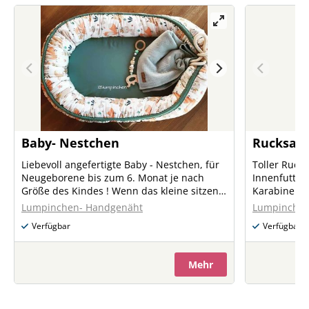
Baby- Nestchen
Rucksac
Liebevoll angefertigte Baby - Nestchen, für
Toller Ruck
Neugeborene bis zum 6. Monat je nach
Innenfutter
Größe des Kindes ! Wenn das kleine sitzen
Karabiner f
kann, die Kordel öffnen und man hat eine
und Stifttasche Auf Anfrage nä
Lumpinchen- Handgenäht
Lumpinchen
kleine Spielbucht mit wattierter
gerne deine
Verfügbar
Verfügbar
Sitzunterlage und seitlichen Sitzring!
Vorstellung
Babynestchen besteht aus: Babynestchen
Schaumstoff- Matratze Und
Mehr
Matratzenüberzug Babynestchen gefüllt mit
100% Baumwolle Babynestchen und
Matratze waschbar! Verschiedene Designs
Auf Anfrage