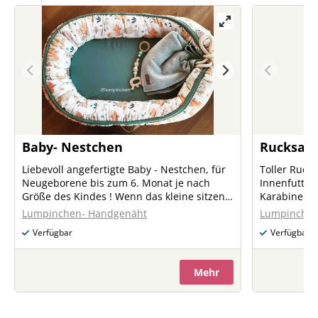
Baby- Nestchen
Rucksac
Liebevoll angefertigte Baby - Nestchen, für
Toller Ruck
Neugeborene bis zum 6. Monat je nach
Innenfutter
Größe des Kindes ! Wenn das kleine sitzen
Karabiner f
kann, die Kordel öffnen und man hat eine
und Stifttasche Auf Anfrage nä
Lumpinchen- Handgenäht
Lumpinchen
kleine Spielbucht mit wattierter
gerne deine
Verfügbar
Verfügbar
Sitzunterlage und seitlichen Sitzring!
Vorstellung
Babynestchen besteht aus: Babynestchen
Schaumstoff- Matratze Und
Mehr
Matratzenüberzug Babynestchen gefüllt mit
100% Baumwolle Babynestchen und
Matratze waschbar! Verschiedene Designs
Auf Anfrage