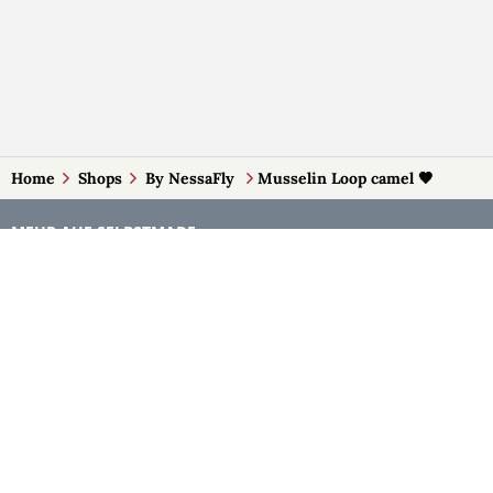
Home
Shops
By NessaFly
Musselin Loop camel 🤎
MEHR AUF SELBSTMADE
Kategorien
Märkte
Accessoires
Burgenland
Baby-Artikel
Kärnten
Bilder und Fotografien
Niederösterreich
Blumen & Gestecke
Oberösterreich
Deko
Salzburg
Geschenke
Steiermark
Handlettering
Tirol