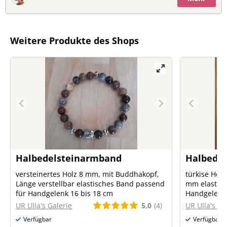
Weitere Produkte des Shops
Halbedelsteinarmband
Halbede
versteinertes Holz 8 mm, mit Buddhakopf,
türkise Howl
Länge verstellbar elastisches Band passend
mm elastisc
für Handgelenk 16 bis 18 cm
Handgelenk 
5,0
(4)
UR Ulla's Galerie
UR Ulla's Ga
Verfügbar
Verfügbar