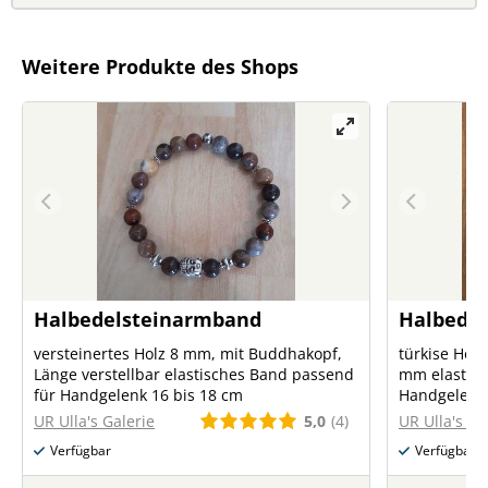
Weitere Produkte des Shops
Halbedelsteinarmband
Halbede
versteinertes Holz 8 mm, mit Buddhakopf,
türkise Howl
Länge verstellbar elastisches Band passend
mm elastisc
für Handgelenk 16 bis 18 cm
Handgelenk 
5,0
(4)
UR Ulla's Galerie
UR Ulla's Ga
Verfügbar
Verfügbar