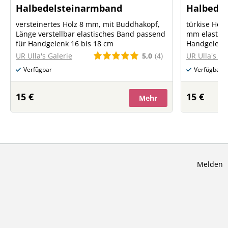
Halbedelsteinarmband
Halbede
versteinertes Holz 8 mm, mit Buddhakopf,
türkise Howl
Länge verstellbar elastisches Band passend
mm elastisc
für Handgelenk 16 bis 18 cm
Handgelenk 
5,0
(4)
UR Ulla's Galerie
UR Ulla's Ga
Verfügbar
Verfügbar
15 €
15 €
Mehr
Melden