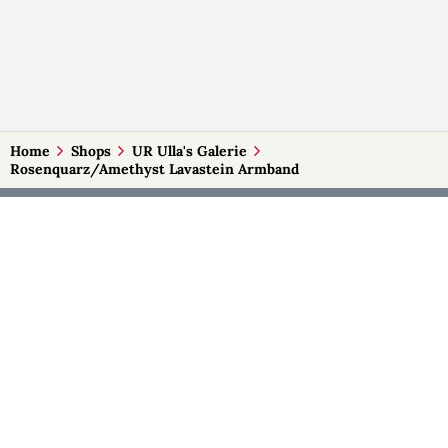
Home
Shops
UR Ulla's Galerie
Rosenquarz/Amethyst Lavastein Armband
MEHR AUF SELBSTMADE
Kategorien
Märkte
Accessoires
Burgenland
Baby-Artikel
Kärnten
Bilder und Fotografien
Niederösterreich
Blumen & Gestecke
Oberösterreich
Deko
Salzburg
Geschenke
Steiermark