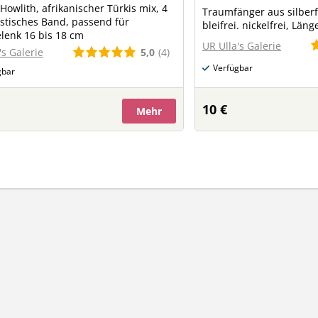
 Howlith, afrikanischer Türkis mix, 4
Traumfänger aus silberf
stisches Band, passend für
bleifrei. nickelfrei, Läng
lenk 16 bis 18 cm
UR Ulla's Galerie
5,0
(4)
's Galerie
Verfügbar
gbar
10 €
Mehr