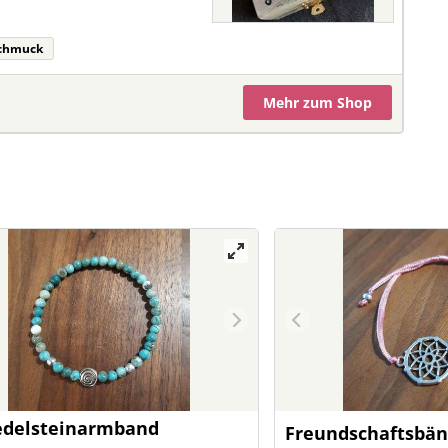
chmuck
Mehr
zum Shop
edelsteinarmband
Freundschaftsbä