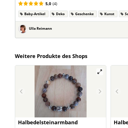
5,0
(4)
Baby-Artikel
Deko
Geschenke
Kunst
S
Ulla Reimann
Weitere Produkte des Shops
Halbedelsteinarmband
Halb