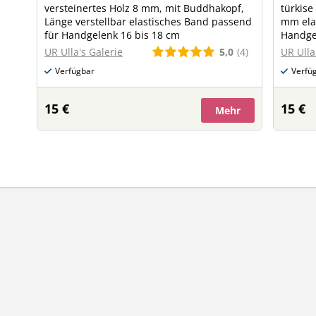
versteinertes Holz 8 mm, mit Buddhakopf,
türkise
Länge verstellbar elastisches Band passend
mm ela
für Handgelenk 16 bis 18 cm
Handge
5,0
(4)
UR Ulla's Galerie
UR Ulla
Verfügbar
Verfü
15 €
15 €
Mehr