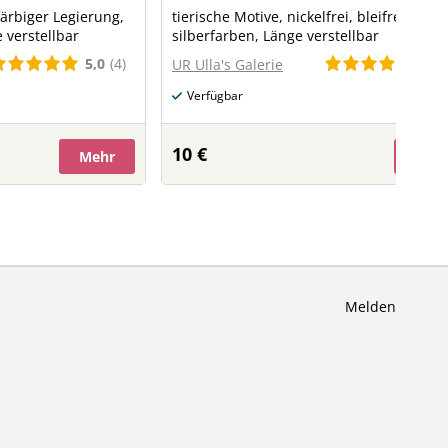
ärbiger Legierung,
tierische Motive, nickelfrei, bleifrei,
e verstellbar
silberfarben, Länge verstellbar
5,0
(4)
5,0
UR Ulla's Galerie
Verfügbar
10 €
Mehr
Meh
Melden