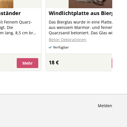
nständer
Windlichtplatte aus Bierglas
it Feinem Quarz-
Das Bierglas wurde in eine Platte, geferti
 Die
aus weissem Marmor- und feinem
m lang, 8,5 cm breit
Quarzsand betoniert. Das Glas wird mit
einem mit Kerzenwachs gegossen, das e
Beton Dekorationen
en Ständer fix
wie ein richtiges Bier aussieht. Die Kerze 
Verfügbar
normal abbrennbar. Das Glas ist individu
 oder weiß oder auf
je nach Brauerei und Sorte, mit kurzer
Wartezeit machbar. Das Glas kann mit
18 €
Mehr
Meh
Formen (oval,
normalen Wachs oder transparentem
) erhältlich. Die
Gelwachs gegossen werden und die
lusive.
Schaumkrone ist immer normales Wachs
Melden