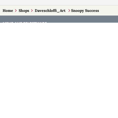
Home
Shops
Daveschloffi_Art
Snoopy Success
MEHR AUF SELBSTMADE
Kategorien
Märkte
Accessoires
Burgenland
Baby-Artikel
Kärnten
Bilder und Fotografien
Niederösterreich
Blumen & Gestecke
Oberösterreich
Deko
Salzburg
Geschenke
Steiermark
Handlettering
Tirol
Kleidung
Vorarlberg
Kosmetik
Wien
Kulinarisches
Kunst