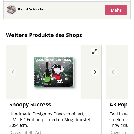
David Schloffer
Mehr
Weitere Produkte des Shops
Snoopy Success
A3 Pop Ar
Handmade Design by Daveschloffiart,
Egal in wel
LIMITED Edition printed on Alugebürstet,
spielen eine
30x40cm.
Entwicklung
die Welt. Si
Daveschloffi_Art
Daveschloffi