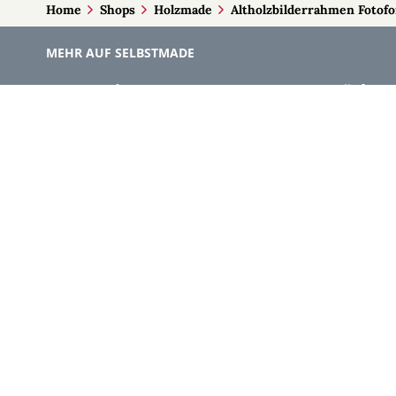
Home
Shops
Holzmade
Altholzbilderrahmen Fotofo
MEHR AUF SELBSTMADE
Kategorien
Märkte
Accessoires
Burgenla
Baby-Artikel
Kärnten
Bilder und Fotografien
Niederöst
Blumen & Gestecke
Oberöster
Deko
Salzburg
Geschenke
Steiermar
Handlettering
Tirol
Kleidung
Vorarlber
Kosmetik
Wien
Kulinarisches
Kunst
Schmuck
Spielzeug & Spiele