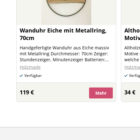
Wanduhr Eiche mit Metallring,
Altho
70cm
Motiv
"Tiro
Handgefertigte Wanduhr aus Eiche massiv
Althol
mit Metallring Durchmesser: 70cm Zeiger:
Motive 
Stundenzeiger, Minutenzeiger Batterien:
welche 
nicht inkludiert Aufhängung auf der
Aufhäng
Holzmade
Holzm
Rückseite vorhanden
Rückwan
Verfügbar
Verfü
Rückspr
oder a
holzmade.t
119 €
34 €
Mehr
dass a
geferti
Werksto
Schwan
Beschaf
Althol
nicht e
verwen