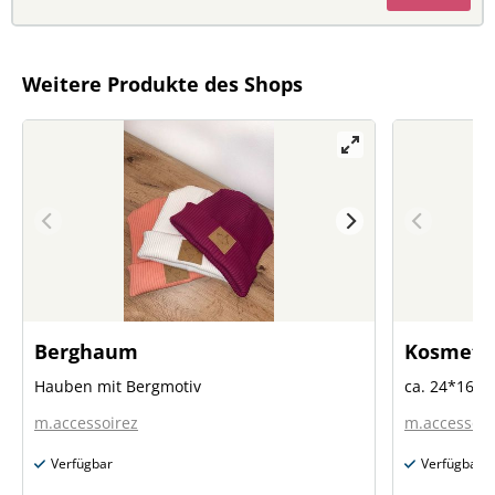
Weitere Produkte des Shops
Berghaum
Kosmeti
Hauben mit Bergmotiv
ca. 24*16c
m.accessoirez
m.accessoir
Verfügbar
Verfügbar