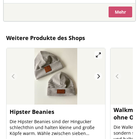
Mehr
Weitere Produkte des Shops
Walkmüt
Hipster Beanies
ohne Oh
Die Hipster Beanies sind der Hingucker
Die Walkmütz
schlechthin und halten kleine und große
sondern sie
Köpfe warm. Wähle zwischen sieben
und halten 