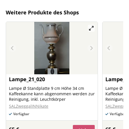
Weitere Produkte des Shops
Lampe_21_020
Lampe_2
Lampe Ø Standplatte 9 cm Höhe 34 cm
Lampe Ø St
Kaffeekanne kann abgenommen werden zur
Kaffeekann
Reinigung, inkl. Leuchtkörper
Reinigung, i
SALZweggalINNikate
SALZweggal
Verfügbar
Verfügbar