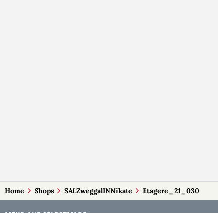
Home
Shops
SALZweggalINNikate
Etagere_21_030
MEHR AUF SELBSTMADE