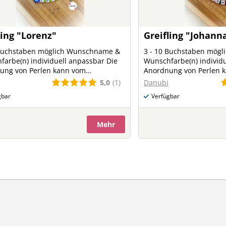
ling "Lorenz"
Greifling "Johann
 Buchstaben möglich Wunschname &
3 - 10 Buchstaben mög
arbe(n) individuell anpassbar Die
Wunschfarbe(n) individu
ung von Perlen kann vom
Anordnung von Perlen 
lbild abweichen
Originalbild abweichen
5,0
(1)
Danubi
gbar
Verfügbar
Mehr