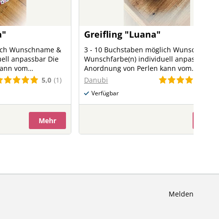
a"
Greifling "Luana"
lich Wunschname &
3 - 10 Buchstaben möglich Wunschname
ell anpassbar Die
Wunschfarbe(n) individuell anpassbar Di
kann vom
Anordnung von Perlen kann vom
Originalbild abweichen
5,0
(1)
5,0
Danubi
Verfügbar
Mehr
Meh
Melden