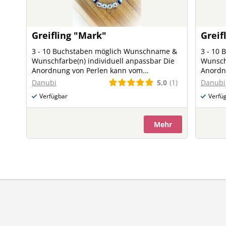
Greifling "Mark"
Greif
3 - 10 Buchstaben möglich Wunschname &
3 - 10
Wunschfarbe(n) individuell anpassbar Die
Wunschf
Anordnung von Perlen kann vom
Anordn
Originalbild abweichen
Origina
5,0
(1)
Danubi
Danubi
Verfügbar
Verfü
Mehr